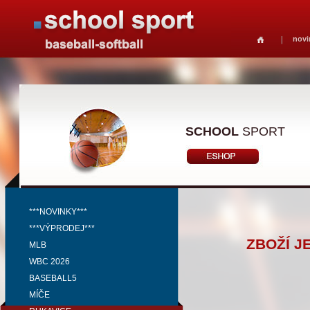
novi
SCHOOL
SPORT
***NOVINKY***
***VÝPRODEJ***
ZBOŽÍ J
MLB
WBC 2026
BASEBALL5
MÍČE