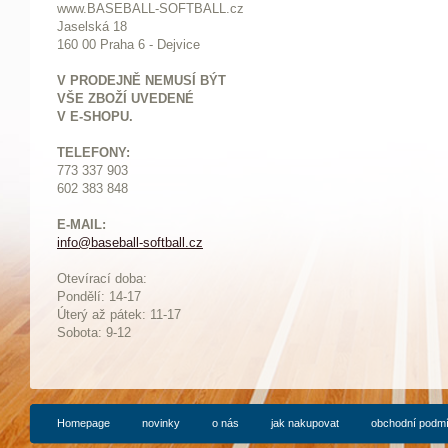
www.BASEBALL-SOFTBALL.cz
Jaselská 18
160 00 Praha 6 - Dejvice
V PRODEJNĚ NEMUSÍ BÝT
VŠE ZBOŽÍ UVEDENÉ
V E-SHOPU.
TELEFONY:
773 337 903
602 383 848
E-MAIL:
info@baseball-softball.cz
:
Otevírací doba:
Pondělí: 14-17
Ú
terý až pátek: 11-17
Sobota: 9-12
Homepage
novinky
o nás
jak nakupovat
obchodní podm