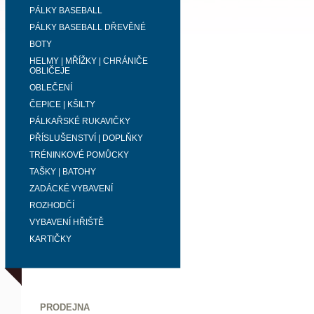
PÁLKY BASEBALL
PÁLKY BASEBALL DŘEVĚNÉ
BOTY
HELMY | MŘÍŽKY | CHRÁNIČE
OBLIČEJE
OBLEČENÍ
ČEPICE | KŠILTY
PÁLKAŘSKÉ RUKAVIČKY
PŘÍSLUŠENSTVÍ | DOPLŇKY
TRÉNINKOVÉ POMŮCKY
TAŠKY | BATOHY
ZADÁCKÉ VYBAVENÍ
ROZHODČÍ
VYBAVENÍ HŘIŠTĚ
KARTIČKY
PRODEJNA