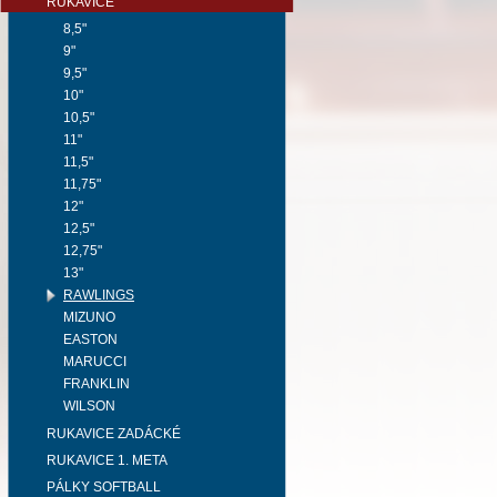
RUKAVICE
8,5"
9"
9,5"
10"
10,5"
11"
11,5"
11,75"
12"
12,5"
12,75"
13"
RAWLINGS
MIZUNO
EASTON
MARUCCI
FRANKLIN
WILSON
RUKAVICE ZADÁCKÉ
RUKAVICE 1. META
PÁLKY SOFTBALL