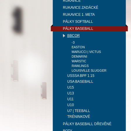
RUKAVICE
RUKAVICE ZADÁCKÉ
RUKAVICE 1. META
PÁLKY SOFTBALL
PÁLKY BASEBALL
BBCOR
-3
EASTON
MARUCCI | VICTUS
DEMARINI
WARSTIC
RAWLINGS
LOUISVILLE SLUGGER
USSSA BPF 1.15
USA BASEBALL
U15
U13
U11
U10
U7 | TEEBALL
TRÉNINKOVÉ
PÁLKY BASEBALL DŘEVĚNÉ