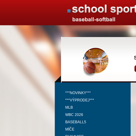
***NOVINKY***
***VÝPRODEJ***
MLB
WBC 2026
BASEBALL5
MÍČE