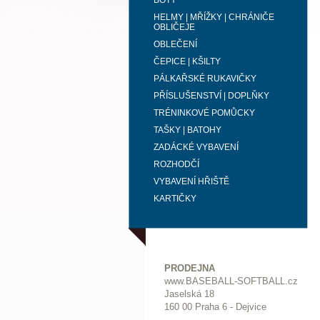
BOTY
HELMY | MŘÍŽKY | CHRÁNIČE
OBLIČEJE
OBLEČENÍ
ČEPICE | KŠILTY
PÁLKAŘSKÉ RUKAVIČKY
PŘÍSLUŠENSTVÍ | DOPLŇKY
TRÉNINKOVÉ POMŮCKY
TAŠKY | BATOHY
ZADÁCKÉ VYBAVENÍ
ROZHODČÍ
VYBAVENÍ HŘIŠTĚ
KARTIČKY
PRODEJNA
www.BASEBALL-SOFTBALL.cz
Jaselská 18
160 00 Praha 6 - Dejvice