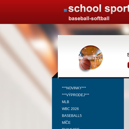
***NOVINKY***
***VÝPRODEJ***
MLB
WBC 2026
BASEBALL5
MÍČE