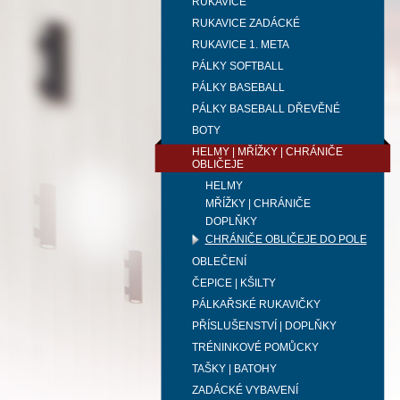
RUKAVICE
RUKAVICE ZADÁCKÉ
RUKAVICE 1. META
PÁLKY SOFTBALL
PÁLKY BASEBALL
PÁLKY BASEBALL DŘEVĚNÉ
BOTY
HELMY | MŘÍŽKY | CHRÁNIČE
OBLIČEJE
HELMY
MŘÍŽKY | CHRÁNIČE
DOPLŇKY
CHRÁNIČE OBLIČEJE DO POLE
OBLEČENÍ
ČEPICE | KŠILTY
PÁLKAŘSKÉ RUKAVIČKY
PŘÍSLUŠENSTVÍ | DOPLŇKY
TRÉNINKOVÉ POMŮCKY
TAŠKY | BATOHY
ZADÁCKÉ VYBAVENÍ