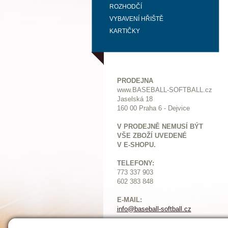
ROZHODČÍ
VYBAVENÍ HŘIŠTĚ
KARTIČKY
PRODEJNA
www.BASEBALL-SOFTBALL.cz
Jaselská 18
160 00 Praha 6 - Dejvice
V PRODEJNĚ NEMUSÍ BÝT
VŠE ZBOŽÍ UVEDENÉ
V E-SHOPU.
TELEFONY:
773 337 903
602 383 848
E-MAIL:
info@baseball-softball.cz
:
Otevírací doba: