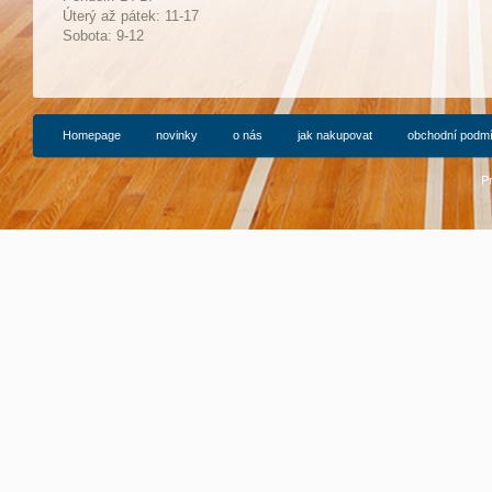
Ú
terý až pátek: 11-17
Sobota: 9-12
Homepage
novinky
o nás
jak nakupovat
obchodní podm
P