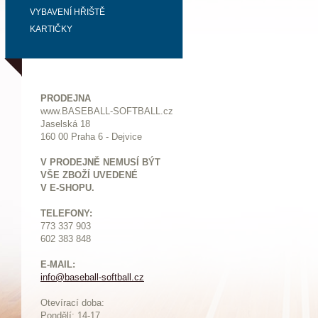
VYBAVENÍ HŘIŠTĚ
KARTIČKY
PRODEJNA
www.BASEBALL-SOFTBALL.cz
Jaselská 18
160 00 Praha 6 - Dejvice
V PRODEJNĚ NEMUSÍ BÝT
VŠE ZBOŽÍ UVEDENÉ
V E-SHOPU.
TELEFONY:
773 337 903
602 383 848
E-MAIL:
info@baseball-softball.cz
:
Otevírací doba:
Pondělí: 14-17