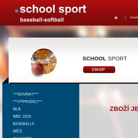
novi
SCHOOL
SPORT
***NOVINKY***
***VÝPRODEJ***
ZBOŽÍ J
MLB
WBC 2026
BASEBALL5
MÍČE