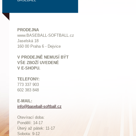
BASEBALL
PRODEJNA
www.BASEBALL-SOFTBALL.cz
Jaselská 18
160 00 Praha 6 - Dejvice
V PRODEJNĚ NEMUSÍ BÝT
VŠE ZBOŽÍ UVEDENÉ
V E-SHOPU.
TELEFONY:
773 337 903
602 383 848
E-MAIL:
info@baseball-softball.cz
:
Otevírací doba:
Pondělí: 14-17
Ú
terý až pátek: 11-17
Sobota: 9-12