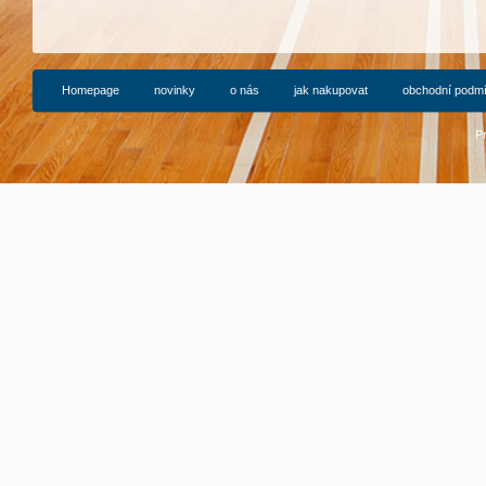
Homepage
novinky
o nás
jak nakupovat
obchodní podm
P