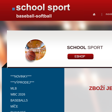
novi
SCHOOL
SPORT
***NOVINKY***
***VÝPRODEJ***
ZBOŽÍ J
MLB
WBC 2026
BASEBALL5
MÍČE