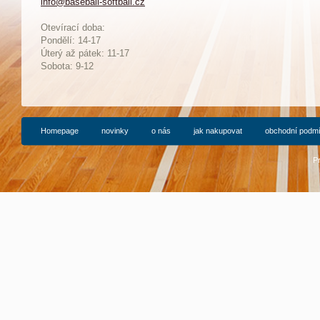
info@baseball-softball.cz
:
Otevírací doba:
Pondělí: 14-17
Ú
terý až pátek: 11-17
Sobota: 9-12
Homepage
novinky
o nás
jak nakupovat
obchodní podm
P