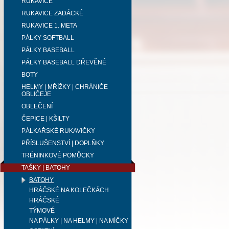
RUKAVICE
RUKAVICE ZADÁCKÉ
RUKAVICE 1. META
PÁLKY SOFTBALL
PÁLKY BASEBALL
PÁLKY BASEBALL DŘEVĚNÉ
BOTY
HELMY | MŘÍŽKY | CHRÁNIČE
OBLIČEJE
OBLEČENÍ
ČEPICE | KŠILTY
PÁLKAŘSKÉ RUKAVIČKY
PŘÍSLUŠENSTVÍ | DOPLŇKY
TRÉNINKOVÉ POMŮCKY
TAŠKY | BATOHY
BATOHY
HRÁČSKÉ NA KOLEČKÁCH
HRÁČSKÉ
TÝMOVÉ
NA PÁLKY | NA HELMY | NA MÍČKY