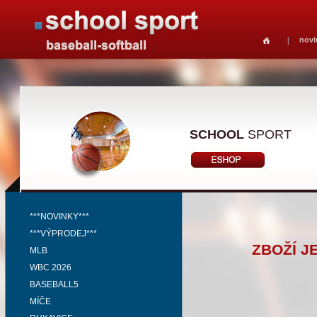
novi
SCHOOL
SPORT
***NOVINKY***
***VÝPRODEJ***
ZBOŽÍ J
MLB
WBC 2026
BASEBALL5
MÍČE