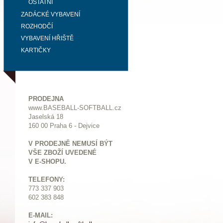
OSTATNÍ
ZADÁCKÉ VYBAVENÍ
ROZHODČÍ
VYBAVENÍ HŘIŠTĚ
KARTIČKY
PRODEJNA
www.BASEBALL-SOFTBALL.cz
Jaselská 18
160 00 Praha 6 - Dejvice
V PRODEJNĚ NEMUSÍ BÝT
VŠE ZBOŽÍ UVEDENÉ
V E-SHOPU.
TELEFONY:
773 337 903
602 383 848
E-MAIL: