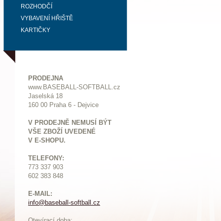
ROZHODČÍ
VYBAVENÍ HŘIŠTĚ
KARTIČKY
PRODEJNA
www.BASEBALL-SOFTBALL.cz
Jaselská 18
160 00 Praha 6 - Dejvice
V PRODEJNĚ NEMUSÍ BÝT
VŠE ZBOŽÍ UVEDENÉ
V E-SHOPU.
TELEFONY:
773 337 903
602 383 848
E-MAIL:
info@baseball-softball.cz
:
Otevírací doba: