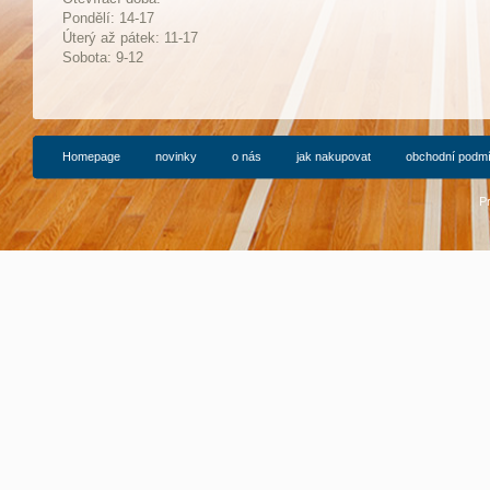
Pondělí: 14-17
Ú
terý až pátek: 11-17
Sobota: 9-12
Homepage
novinky
o nás
jak nakupovat
obchodní podm
P