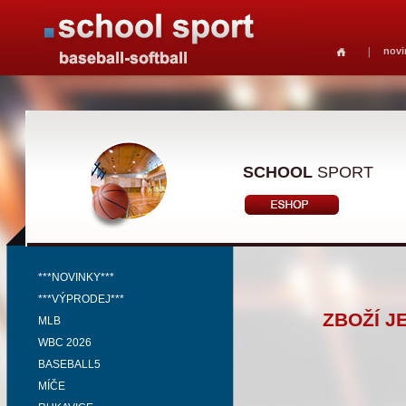
novi
SCHOOL
SPORT
***NOVINKY***
***VÝPRODEJ***
ZBOŽÍ J
MLB
WBC 2026
BASEBALL5
MÍČE