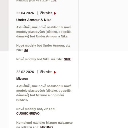
Katalogy jsou ke stažení
zde.
22.04.2026
číst více
Under Armour & Nike
Aktuálně jsme nově naskladnili nové
modely plastových (dětské, dospělé,
dámské) bot Under Armour a Nike.
Nové modely bot Under Armour, viz
zde:
UA
Nové modely bot Nike, viz zde:
NIKE
22.02.2026
číst více
Mizuno
Aktuálně jsme nově naskladnili nové
modely plastových (dětské, dospělé,
dámské) bot Mizuno a doplnění
rukavic.
Nové modely bot, viz zde:
CUSHIONREVO
Kompletní nabídku Mizuno naleznete
na odkazu zde:
MIZUNO