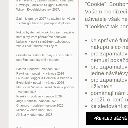
firem Marucci, Easton, Mizuno, Champro,
"Cookie". Soubory
Rawlings, Louisville Slugger, Demarini,
Wilson, Evoshield pro rok 2027.
Vašem prohlížeči 
uživatele však ne
Zatím je pro rok 2027 ke stažení jen výběr
z katalogů, bude se postupně doplňovat.
"Cookies" tak pom
Pokud byste měli o cokoliv zájem, napište
nám a my Vám připravíme cenovou
ke správné fun
kalkulaci - poté se můžete rozhodnout,
nákupu s co ne
zda o zboží budete mít zájem.
pro zapamatová
Orientační dodací termíny u zboží, které
nemusí pokažd
nedržíme standardně skladem:
pro zapamatov
Easton = podzim - vánoce 2026
jedné návštěvy
Rawlings = podzim - vánoce 2026
Louisville Slugger & Demarini & Wilson &
pro zapamatován
Evoshield = podzim - vánoce 2026
uživatele
Marucci & Victus & Lizard Skins = podzim
pomáhají nám z
- vánoce 2026
Franklin = podzim - vánoce 2026
zboží, o které
Jugs = podzim - vánoce 2026
ke sledování s
Champro = podzim - vánoce 2026
Mizuno = leden-únor 2027
All-Star = leden-únor 2027
PŘEHLED BĚŽNĚ