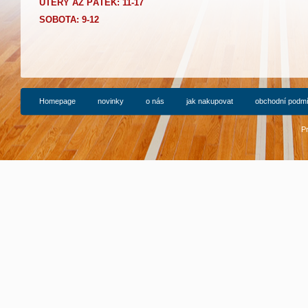
Ú
TERÝ AŽ PÁTEK: 11-17
SOBOTA: 9-12
Homepage
novinky
o nás
jak nakupovat
obchodní podm
P