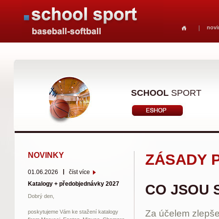
novi
SCHOOL
SPORT
NOVINKY
ZÁSADY 
01.06.2026
číst více
Katalogy + předobjednávky 2027
CO JSOU 
Dobrý den,
Za účelem zlepše
poskytujeme Vám ke stažení katalogy