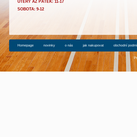
Ú
TERÝ AŽ PÁTEK: 11-17
SOBOTA: 9-12
Homepage
novinky
o nás
jak nakupovat
obchodní podm
P