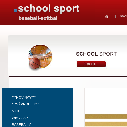
novi
SCHOOL
SPORT
***NOVINKY***
***VÝPRODEJ***
MLB
WBC 2026
BASEBALL5