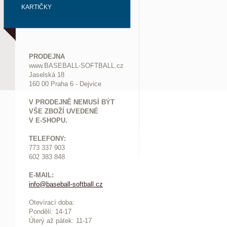
KARTIČKY
PRODEJNA
www.BASEBALL-SOFTBALL.cz
Jaselská 18
160 00 Praha 6 - Dejvice
V PRODEJNĚ NEMUSÍ BÝT
VŠE ZBOŽÍ UVEDENÉ
V E-SHOPU.
TELEFONY:
773 337 903
602 383 848
E-MAIL:
info@baseball-softball.cz
:
Otevírací doba:
Pondělí: 14-17
Ú
terý až pátek: 11-17