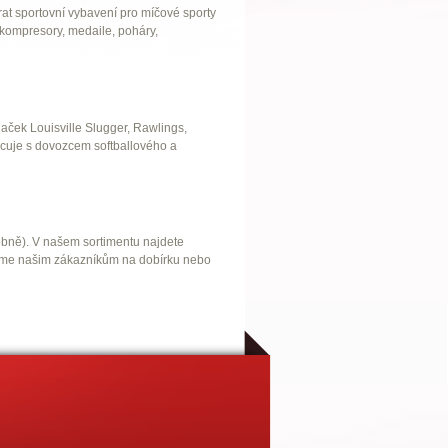
at sportovní vybavení pro míčové sporty
 (kompresory, medaile, poháry,
aček Louisville Slugger, Rawlings,
cuje s dovozcem softballového a
obně). V našem sortimentu najdete
dáváme našim zákazníkům na dobírku nebo