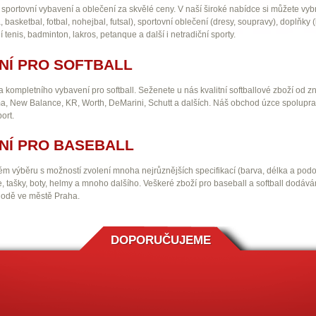
rtovní vybavení a oblečení za skvělé ceny. V naší široké nabídce si můžete vybr
, basketbal, fotbal, nohejbal, futsal), sportovní oblečení (dresy, soupravy), doplňky
 tenis, badminton, lakros, petanque a další i netradiční sporty.
NÍ PRO SOFTBALL
kompletního vybavení pro softball. Seženete u nás kvalitní softballové zboží od zn
a, New Balance, KR, Worth, DeMarini, Schutt a dalších. Náš obchod úzce spolupra
ort.
NÍ PRO BASEBALL
ém výběru s možností zvolení mnoha nejrůznějších specifikací (barva, délka a pod
ce, tašky, boty, helmy a mnoho dalšího. Veškeré zboží pro baseball a softball do
hodě ve městě Praha.
DOPORUČUJEME