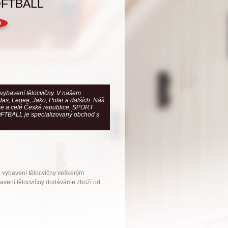
FTBALL
 vybavení tělocvičny. V našem
das, Legea, Jako, Polar a dalších. Náš
aze a celé České republice, SPORT
OFTBALL je specializovaný obchod s
e vybavení tělocvičny veškerým
bavení tělocvičny dodáváme zboží od