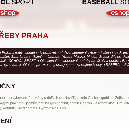
OOL
SPORT
BASEBALL
SO
TŘEBY PRAHA
ě Praha a nabízí kompletní sportovní potřeby a sportovní vybavení včetně zboží pro
značek Gala, Unihoc, Salming, Jadberg, Yonex, Mikasa, Molten, Select, Wilson, Adi
 částí - SCHOOL SPORT nabízí kompletní sportovní potřeby pro školy a oddíly v Pr
í vybavení a oblečení pro všechny druhy sportů za nejlepší ceny a BASEBALL S
IČNY
ent pro vybavení tělocvičny a dalších sportovišť po celé České republice. Zajistím
ými plochami, pomůckami na gymnastiku, atletiku, aerobik a rehabilitaci. Pro vy
rg, Polanik, Ledragomma, Gymnic a dalších.
ENÍ