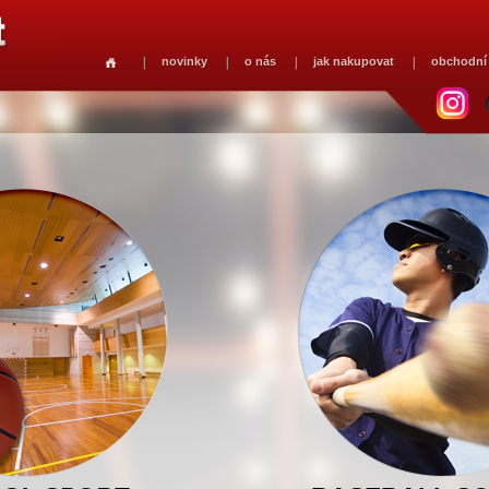
novinky
o nás
jak nakupovat
obchodní