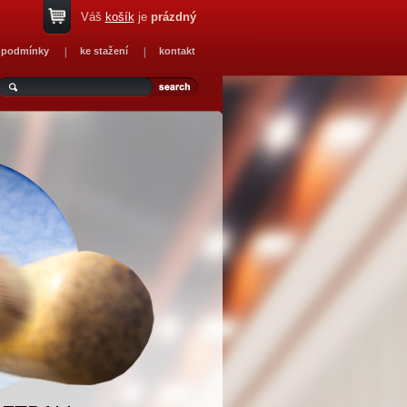
Váš
košík
je
prázdný
 podmínky
ke stažení
kontakt