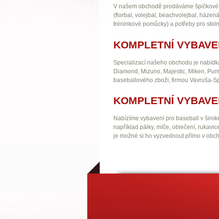
V našem obchodě prodáváme špičkové spo
(florbal, volejbal, beachvolejbal, házená
tréninkové pomůcky) a potřeby pro stolní
KOMPLETNÍ VYBAVE
Specializací našeho obchodu je nabídka 
Diamond, Mizuno, Majestic, Miken, Pum
baseballového zboží, firmou Vavruša-Sp
KOMPLETNÍ VYBAVE
Nabízíme vybavení pro baseball v širok
například pálky, míče, oblečení, rukavi
je možné si ho vyzvednout přímo v obc