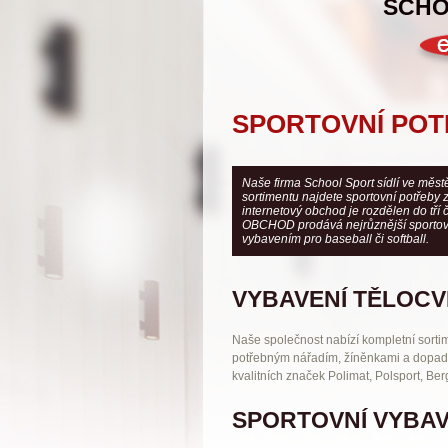
SCH
SPORTOVNÍ PO
Naše firma School Sport sídlí ve měst
sortimentu najdete sportovní potřeby 
internetový obchod je rozdělen do tří
OBCHOD prodává nejrůznější sportovn
vybavením pro baseball či softball.
VYBAVENÍ TĚLOCV
Naše společnost nabízí kompletní sortim
potřebným nářadím, žíněnkami a dopadov
kvalitních značek Polimat, Polsport, Be
SPORTOVNÍ VYBAV