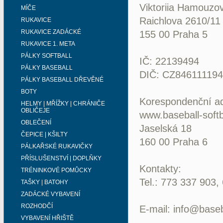
Viktoriia Hamouzo
MÍČE
Raichlova 2610/11
RUKAVICE
RUKAVICE ZADÁCKÉ
155 00 Praha 5
RUKAVICE 1. META
PÁLKY SOFTBALL
IČ: 22139494
PÁLKY BASEBALL
DIČ: CZ84611119
PÁLKY BASEBALL DŘEVĚNÉ
BOTY
Korespondenční a
HELMY | MŘÍŽKY | CHRÁNIČE
OBLIČEJE
www.baseball-softb
OBLEČENÍ
Jaselská 18
ČEPICE | KŠILTY
160 00 Praha 6
PÁLKAŘSKÉ RUKAVIČKY
PŘÍSLUŠENSTVÍ | DOPLŇKY
Kontakty:
TRÉNINKOVÉ POMŮCKY
Tel.: 773 337 903,
TAŠKY | BATOHY
ZADÁCKÉ VYBAVENÍ
ROZHODČÍ
E-mail: info@baseba
VYBAVENÍ HŘIŠTĚ