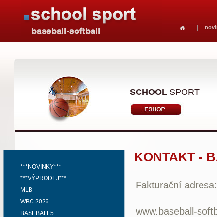
novi
SCHOOL
SPORT
KONTAKT - 
***NOVINKY***
***VÝPRODEJ***
Fakturační adresa:
MLB
WBC 2026
www.baseball-softb
BASEBALL5