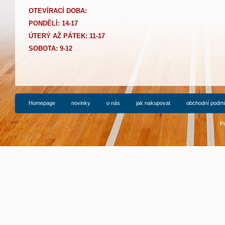
OTEVÍRACÍ DOBA:
PONDĚLÍ: 14-17
Ú
TERÝ AŽ PÁTEK: 11-17
SOBOTA: 9-12
Homepage
novinky
o nás
jak nakupovat
obchodní podm
P