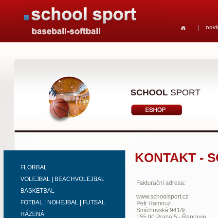
novi
SCHOOL
SPORT
KONTAKT - 
FLORBAL
VOLEJBAL | BEACHVOLEJBAL
Fakturační adresa:
BASKETBAL
www.schoolsport.cz
FOTBAL | NOHEJBAL | FUTSAL
Petr Hamouz
Smíchovská 941/9
HÁZENÁ
155 00 Praha 5 - Řeporyje