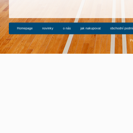
Homepage
novinky
o nás
jak nakupovat
obchodní podm
P