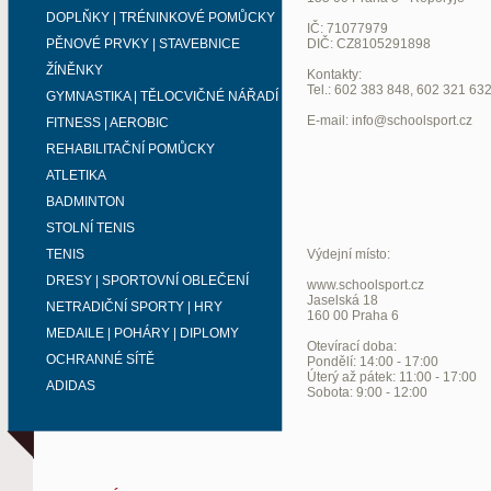
DOPLŇKY | TRÉNINKOVÉ POMŮCKY
IČ: 71077979
PĚNOVÉ PRVKY | STAVEBNICE
DIČ: CZ8105291898
ŽÍNĚNKY
Kontakty:
Tel.: 602 383 848, 602 321 63
GYMNASTIKA | TĚLOCVIČNÉ NÁŘADÍ
E-mail: info@schoolsport.cz
FITNESS | AEROBIC
REHABILITAČNÍ POMŮCKY
ATLETIKA
BADMINTON
STOLNÍ TENIS
TENIS
Výdejní místo:
DRESY | SPORTOVNÍ OBLEČENÍ
www.schoolsport.cz
Jaselská 18
NETRADIČNÍ SPORTY | HRY
160 00 Praha 6
MEDAILE | POHÁRY | DIPLOMY
Otevírací doba:
OCHRANNÉ SÍTĚ
Pondělí: 14:00 - 17:00
Úterý až pátek: 11:00 - 17:00
ADIDAS
Sobota: 9:00 - 12:00