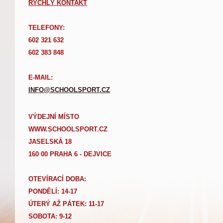
RYCHLÝ KONTAKT
TELEFONY:
602 321 632
602 383 848
E-MAIL:
INFO@SCHOOLSPORT.CZ
VÝDEJNÍ MÍSTO
WWW.SCHOOLSPORT.CZ
JASELSKÁ 18
160 00 PRAHA 6 - DEJVICE
OTEVÍRACÍ DOBA:
PONDĚLÍ: 14-17
Ú
TERÝ AŽ PÁTEK: 11-17
SOBOTA: 9-12