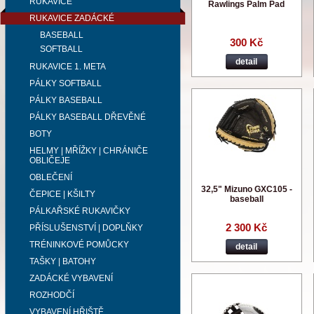
RUKAVICE
Rawlings Palm Pad
RUKAVICE ZADÁCKÉ
BASEBALL
300 Kč
SOFTBALL
detail
RUKAVICE 1. META
PÁLKY SOFTBALL
PÁLKY BASEBALL
PÁLKY BASEBALL DŘEVĚNÉ
BOTY
HELMY | MŘÍŽKY | CHRÁNIČE
OBLIČEJE
OBLEČENÍ
32,5" Mizuno GXC105 -
ČEPICE | KŠILTY
baseball
PÁLKAŘSKÉ RUKAVIČKY
2 300 Kč
PŘÍSLUŠENSTVÍ | DOPLŇKY
TRÉNINKOVÉ POMŮCKY
detail
TAŠKY | BATOHY
ZADÁCKÉ VYBAVENÍ
ROZHODČÍ
VYBAVENÍ HŘIŠTĚ