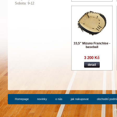
Sobota: 9-12
33,5" Mizuno Franchise -
baseball
3 200 Kč
detail
Homepage
novinky
o nás
jak nakupovat
obchodní podm
P