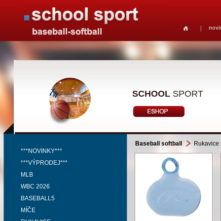
novi
SCHOOL
SPORT
Baseball softball
Rukavice 
***NOVINKY***
***VÝPRODEJ***
MLB
WBC 2026
BASEBALL5
MÍČE