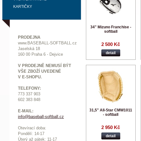
KARTIČKY
34" Mizuno Franchise -
softball
PRODEJNA
www.BASEBALL-SOFTBALL.cz
2 500 Kč
Jaselská 18
detail
160 00 Praha 6 - Dejvice
V PRODEJNĚ NEMUSÍ BÝT
VŠE ZBOŽÍ UVEDENÉ
V E-SHOPU.
TELEFONY:
773 337 903
602 383 848
31,5" All-Star CMW1011
E-MAIL:
- softball
info@baseball-softball.cz
:
2 950 Kč
Otevírací doba:
Pondělí: 14-17
detail
Ú
terý až pátek: 11-17