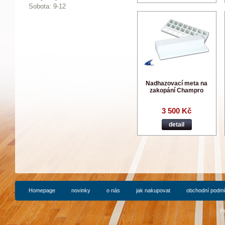
Sobota: 9-12
Nadhazovací meta na
zakopání Champro
3 500 Kč
detail
Homepage
novinky
o nás
jak nakupovat
obchodní podm
P