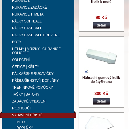
RUKAVICE
Kolík k metě
RUKAVICE ZADÁCKÉ
RUKAVICE 1. META
90 Kč
PÁLKY SOFTBALL
detail
PÁLKY BASEBALL
PÁLKY BASEBALL DŘEVĚNÉ
BOTY
HELMY | MŘÍŽKY | CHRÁNIČE
OBLIČEJE
OBLEČENÍ
ČEPICE | KŠILTY
PÁLKAŘSKÉ RUKAVIČKY
Náhradní gumový kolík
PŘÍSLUŠENSTVÍ | DOPLŇKY
do čtyřhranu
TRÉNINKOVÉ POMŮCKY
300 Kč
TAŠKY | BATOHY
ZADÁCKÉ VYBAVENÍ
detail
ROZHODČÍ
VYBAVENÍ HŘIŠTĚ
METY
DOPLŇKY