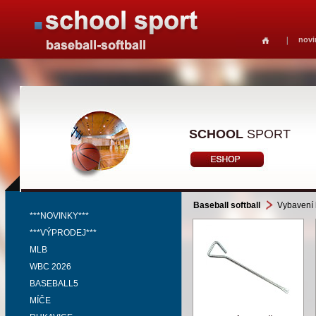
novi
SCHOOL
SPORT
Baseball softball
Vybavení h
***NOVINKY***
***VÝPRODEJ***
MLB
WBC 2026
BASEBALL5
MÍČE