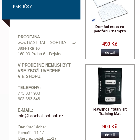
KARTIČKY
Domácí meta na
položení Champro
PRODEJNA
www.BASEBALL-SOFTBALL.cz
490 Kč
Jaselská 18
detail
160 00 Praha 6 - Dejvice
V PRODEJNĚ NEMUSÍ BÝT
VŠE ZBOŽÍ UVEDENÉ
V E-SHOPU.
TELEFONY:
773 337 903
602 383 848
Rawlings Youth Hit
E-MAIL:
Training Mat
info@baseball-softball.cz
:
900 Kč
Otevírací doba:
Pondělí: 14-17
detail
Ú
terý až pátek: 11-17