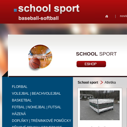
novi
SCHOOL
SPORT
School sport
Atletika
FLORBAL
VOLEJBAL | BEACHVOLEJBAL
BASKETBAL
FOTBAL | NOHEJBAL | FUTSAL
HÁZENÁ
DOPLŇKY | TRÉNINKOVÉ POMŮCKY