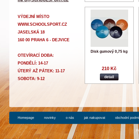
VÝDEJNÍ MÍSTO
WWW.SCHOOLSPORT.CZ
JASELSKÁ 18
160 00 PRAHA 6 - DEJVICE
Disk gumový 0,75 kg
OTEVÍRACÍ DOBA:
PONDĚLÍ: 14-17
210 Kč
Ú
TERÝ AŽ PÁTEK: 11-17
detail
SOBOTA: 9-12
Homepage
novinky
o nás
jak nakupovat
obchodní podm
P