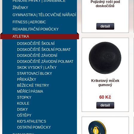
PĚNOVÉ PRVKY | STAVEBNICE
Pojízdný rošt pod
doskočiště
ŽÍNĚNKY
GYMNASTIKA | TĚLOCVIČNÉ NÁŘADÍ
FITNESS | AEROBIC
detail
REHABILITAČNÍ POMŮCKY
ATLETIKA
DOSKOČIŠTĚ ŠKOLNÍ
DOSKOČIŠTĚ ŠKOLNÍ POLIMAT
DOSKOČIŠTĚ ZÁVODNÍ
DOSKOČIŠTĚ ZÁVODNÍ POLIMAT
SKOK VYSOKÝ | LAŤKY
STARTOVACÍ BLOKY
PŘEKÁŽKY
Kriketový míček
gumový
BĚŽECKÉ TRETRY
MĚŘÍCÍ PÁSMA
60 Kč
STOPKY
KOULE
detail
DISKY
OŠTĚPY
KID'S ATHLETICS
OSTATNÍ POMŮCKY