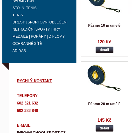
BADMINTON
STOLNÍ TENIS
TENIS
DRESY | SPORTOVNÍ OBLEČENÍ
Pásmo 10 m umělé
NETRADIČNÍ SPORTY | HRY
MEDAILE | POHÁRY | DIPLOMY
120 Kč
OCHRANNÉ SÍTĚ
detail
ADIDAS
RYCHLÝ KONTAKT
TELEFONY:
602 321 632
Pásmo 20 m umělé
602 383 848
145 Kč
E-MAIL:
detail
INFO@SCHOOLSPORT.CZ