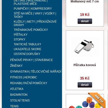
DĚTSKÉ | MOLITANOVÉ |
Molitanový míč 7 cm
PLASTOVÉ MÍČE
PUMPIČKY | KOMPRESORY
SÍTĚ NA MÍČE | VAKY | VOZÍKY |
19 Kč
TAŠKY
detail
KUŽELY | METY | PŘEKÁŽKOVÉ
DRÁHY
TRÉNINKOVÉ POMŮCKY
PÍŠŤALKY
STOPKY
TAKTICKÉ TABULKY
UKAZATELE SKORE
OSTATNÍ DOPLŇKY
PĚNOVÉ PRVKY | STAVEBNICE
Píšťalka kovová
ŽÍNĚNKY
GYMNASTIKA | TĚLOCVIČNÉ NÁŘADÍ
FITNESS | AEROBIC
35 Kč
REHABILITAČNÍ POMŮCKY
detail
ATLETIKA
BADMINTON
STOLNÍ TENIS
TENIS