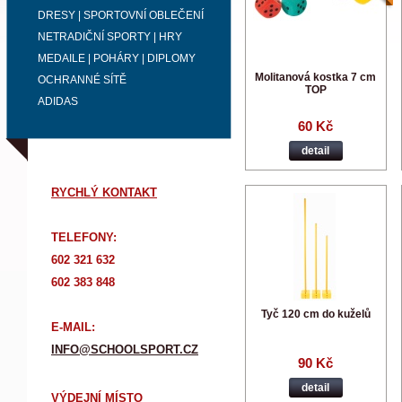
DRESY | SPORTOVNÍ OBLEČENÍ
NETRADIČNÍ SPORTY | HRY
MEDAILE | POHÁRY | DIPLOMY
Molitanová kostka 7 cm
OCHRANNÉ SÍTĚ
TOP
ADIDAS
60 Kč
detail
RYCHLÝ KONTAKT
TELEFONY:
602 321 632
602 383 848
Tyč 120 cm do kuželů
E-MAIL:
INFO@SCHOOLSPORT.CZ
90 Kč
detail
VÝDEJNÍ MÍSTO