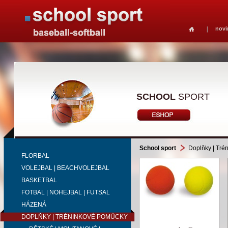
novi
SCHOOL
SPORT
School sport
Doplňky | Tré
FLORBAL
VOLEJBAL | BEACHVOLEJBAL
BASKETBAL
FOTBAL | NOHEJBAL | FUTSAL
HÁZENÁ
DOPLŇKY | TRÉNINKOVÉ POMŮCKY