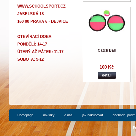
WWW.SCHOOLSPORT.CZ
JASELSKÁ 18
160 00 PRAHA 6 - DEJVICE
OTEVÍRACÍ DOBA:
PONDĚLÍ: 14-17
Catch Ball
Ú
TERÝ AŽ PÁTEK: 11-17
SOBOTA: 9-12
100 Kč
detail
Homepage
novinky
o nás
jak nakupovat
obchodní podm
P