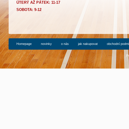
Ú
TERÝ AŽ PÁTEK: 11-17
SOBOTA: 9-12
Homepage
novinky
o nás
jak nakupovat
obchodní podm
P