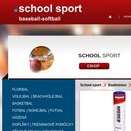
novi
SCHOOL
SPORT
School sport
Badminton
FLORBAL
VOLEJBAL | BEACHVOLEJBAL
BASKETBAL
FOTBAL | NOHEJBAL | FUTSAL
HÁZENÁ
DOPLŇKY | TRÉNINKOVÉ POMŮCKY