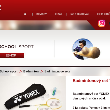
novinky
o nás
jak nakupovat
obchodní
SCHOOL
SPORT
School sport
Badminton
Badmintonové sety
Badmintonový set
Badmintonový set YONEX G
plastových míčů a obal.
2 ks raketa Yonex + 3 ks 