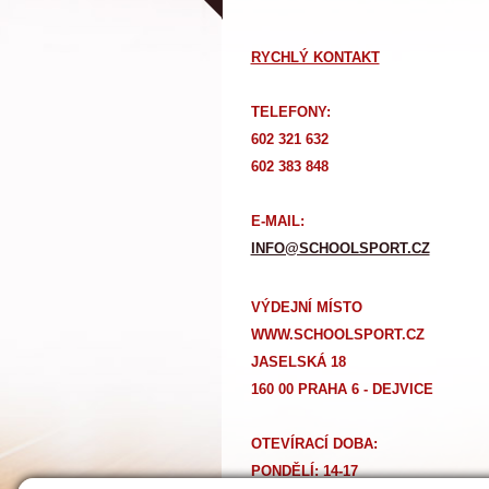
RYCHLÝ KONTAKT
TELEFONY:
602 321 632
602 383 848
E-MAIL:
INFO@SCHOOLSPORT.CZ
VÝDEJNÍ MÍSTO
WWW.SCHOOLSPORT.CZ
JASELSKÁ 18
160 00 PRAHA 6 - DEJVICE
OTEVÍRACÍ DOBA:
PONDĚLÍ: 14-17