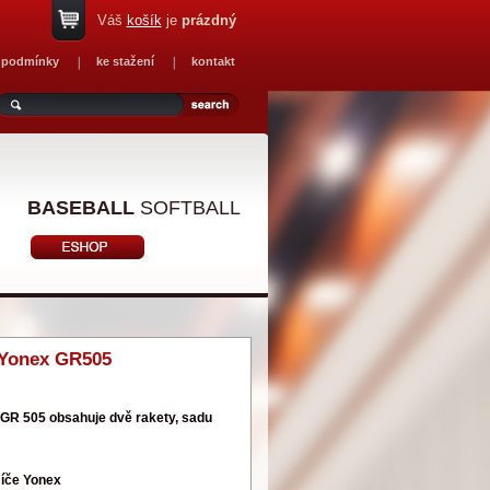
Váš
košík
je
prázdný
 podmínky
ke stažení
kontakt
BASEBALL
SOFTBALL
 Yonex GR505
R 505 obsahuje dvě rakety, sadu
míče Yonex