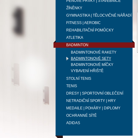
PĚNOVÉ PRVKY | STAVEBNICE
ŽÍNĚNKY
GYMNASTIKA | TĚLOCVIČNÉ NÁŘADÍ
FITNESS | AEROBIC
REHABILITAČNÍ POMŮCKY
ATLETIKA
BADMINTON
BADMINTONOVÉ RAKETY
BADMINTONOVÉ SETY
BADMINTONOVÉ MÍČKY
VYBAVENÍ HŘIŠTĚ
STOLNÍ TENIS
TENIS
DRESY | SPORTOVNÍ OBLEČENÍ
NETRADIČNÍ SPORTY | HRY
MEDAILE | POHÁRY | DIPLOMY
OCHRANNÉ SÍTĚ
ADIDAS