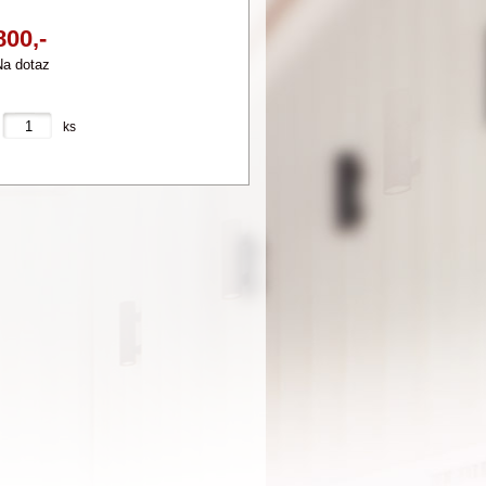
800,-
a dotaz
ks