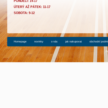
PONDĚLÍ: 14-17
Ú
TERÝ AŽ PÁTEK: 11-17
SOBOTA: 9-12
Homepage
novinky
o nás
jak nakupovat
obchodní podm
P