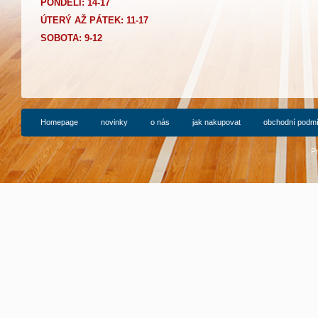
PONDĚLÍ: 14-17
Ú
TERÝ AŽ PÁTEK: 11-17
SOBOTA: 9-12
Homepage
novinky
o nás
jak nakupovat
obchodní podm
P