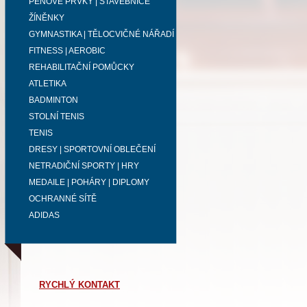
PĚNOVÉ PRVKY | STAVEBNICE
ŽÍNĚNKY
GYMNASTIKA | TĚLOCVIČNÉ NÁŘADÍ
FITNESS | AEROBIC
REHABILITAČNÍ POMŮCKY
ATLETIKA
BADMINTON
STOLNÍ TENIS
TENIS
DRESY | SPORTOVNÍ OBLEČENÍ
NETRADIČNÍ SPORTY | HRY
MEDAILE | POHÁRY | DIPLOMY
OCHRANNÉ SÍTĚ
ADIDAS
RYCHLÝ KONTAKT