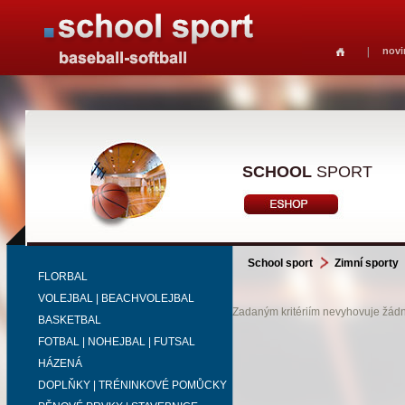
novi
SCHOOL
SPORT
School sport
Zimní sporty
FLORBAL
VOLEJBAL | BEACHVOLEJBAL
Zadaným kritériím nevyhovuje žádný
BASKETBAL
FOTBAL | NOHEJBAL | FUTSAL
HÁZENÁ
DOPLŇKY | TRÉNINKOVÉ POMŮCKY