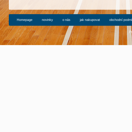
Homepage
novinky
o nás
jak nakupovat
obchodní podm
P