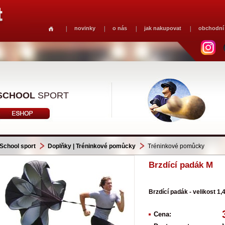
novinky
o nás
jak nakupovat
obchodní
SCHOOL
SPORT
School sport
Doplňky | Tréninkové pomůcky
Tréninkové pomůcky
Brzdící padák M
Brzdící padák - velikost 1,
Cena: