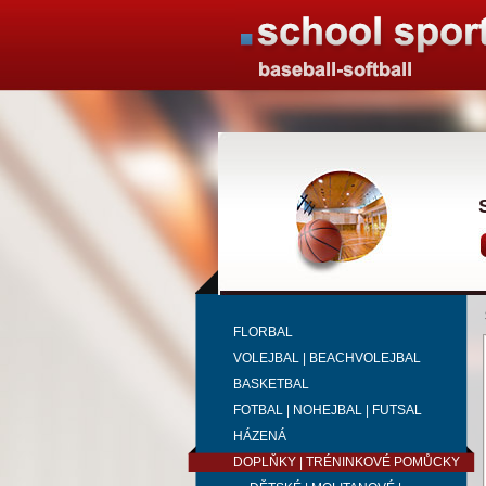
FLORBAL
VOLEJBAL | BEACHVOLEJBAL
BASKETBAL
FOTBAL | NOHEJBAL | FUTSAL
HÁZENÁ
DOPLŇKY | TRÉNINKOVÉ POMŮCKY