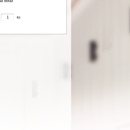
a dotaz
ks