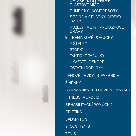
DĚTSKÉ | MOLITANOVÉ |
PLASTOVÉ MÍČE
PUMPIČKY | KOMPRESORY
SÍTĚ NA MÍČE | VAKY | VOZÍKY |
TAŠKY
KUŽELY | METY | PŘEKÁŽKOVÉ
DRÁHY
TRÉNINKOVÉ POMŮCKY
PÍŠŤALKY
STOPKY
TAKTICKÉ TABULKY
UKAZATELE SKORE
OSTATNÍ DOPLŇKY
PĚNOVÉ PRVKY | STAVEBNICE
ŽÍNĚNKY
GYMNASTIKA | TĚLOCVIČNÉ NÁŘADÍ
FITNESS | AEROBIC
REHABILITAČNÍ POMŮCKY
ATLETIKA
BADMINTON
STOLNÍ TENIS
TENIS