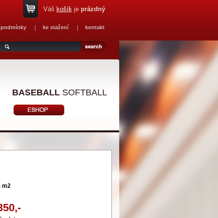
Váš
košík
je
prázdný
 podmínky
ke stažení
kontakt
BASEBALL
SOFTBALL
4 m2
350,-