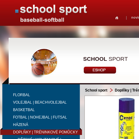
novi
SCHOOL
SPORT
School sport
Doplňky | Tr
FLORBAL
VOLEJBAL | BEACHVOLEJBAL
BASKETBAL
FOTBAL | NOHEJBAL | FUTSAL
HÁZENÁ
DOPLŇKY | TRÉNINKOVÉ POMŮCKY