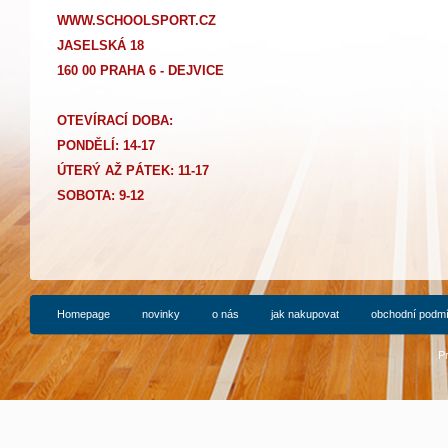
WWW.SCHOOLSPORT.CZ
JASELSKÁ 18
160 00 PRAHA 6 - DEJVICE
OTEVÍRACÍ DOBA:
PONDĚLÍ: 14-17
Ú
TERÝ AŽ PÁTEK: 11-17
SOBOTA: 9-12
Homepage
novinky
o nás
jak nakupovat
obchodní podm
P