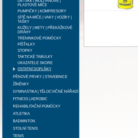
DĚTSKÉ | MOLITANOVÉ |
PLASTOVÉ MÍČE
PUMPIČKY | KOMPRESORY
SÍTĚ NA MÍČE | VAKY | VOZÍKY |
TAŠKY
KUŽELY | METY | PŘEKÁŽKOVÉ
DRÁHY
TRÉNINKOVÉ POMŮCKY
PÍŠŤALKY
STOPKY
TAKTICKÉ TABULKY
UKAZATELE SKORE
OSTATNÍ DOPLŇKY
PĚNOVÉ PRVKY | STAVEBNICE
ŽÍNĚNKY
GYMNASTIKA | TĚLOCVIČNÉ NÁŘADÍ
FITNESS | AEROBIC
REHABILITAČNÍ POMŮCKY
ATLETIKA
BADMINTON
STOLNÍ TENIS
TENIS