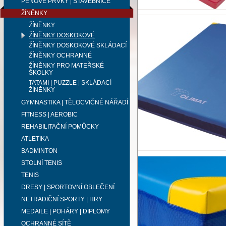
PĚNOVÉ PRVKY | STAVEBNICE
ŽÍNĚNKY
ŽÍNĚNKY
ŽÍNĚNKY DOSKOKOVÉ
ŽÍNĚNKY DOSKOKOVÉ SKLÁDACÍ
ŽÍNĚNKY OCHRANNÉ
ŽÍNĚNKY PRO MATEŘSKÉ
ŠKOLKY
TATAMI | PUZZLE | SKLÁDACÍ
ŽÍNĚNKY
GYMNASTIKA | TĚLOCVIČNÉ NÁŘADÍ
FITNESS | AEROBIC
REHABILITAČNÍ POMŮCKY
ATLETIKA
BADMINTON
STOLNÍ TENIS
TENIS
DRESY | SPORTOVNÍ OBLEČENÍ
NETRADIČNÍ SPORTY | HRY
MEDAILE | POHÁRY | DIPLOMY
OCHRANNÉ SÍTĚ