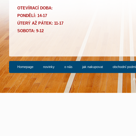
OTEVÍRACÍ DOBA:
PONDĚLÍ: 14-17
Ú
TERÝ AŽ PÁTEK: 11-17
SOBOTA: 9-12
Homepage
novinky
o nás
jak nakupovat
obchodní podm
P