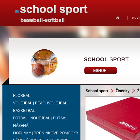
novi
SCHOOL
SPORT
School sport
Žíněnky
Ž
FLORBAL
VOLEJBAL | BEACHVOLEJBAL
BASKETBAL
FOTBAL | NOHEJBAL | FUTSAL
HÁZENÁ
DOPLŇKY | TRÉNINKOVÉ POMŮCKY