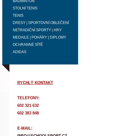
BADMINTON
STOLNÍ TENIS
TENIS
DRESY | SPORTOVNÍ OBLEČENÍ
NETRADIČNÍ SPORTY | HRY
MEDAILE | POHÁRY | DIPLOMY
OCHRANNÉ SÍTĚ
ADIDAS
RYCHLÝ KONTAKT
TELEFONY:
602 321 632
602 383 848
E-MAIL:
INFO@SCHOOLSPORT.CZ