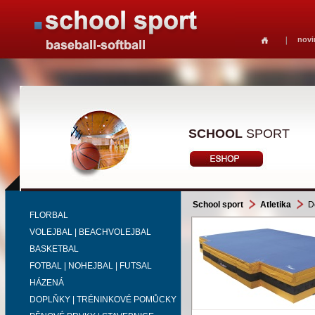
novi
SCHOOL
SPORT
School sport
Atletika
Do
FLORBAL
VOLEJBAL | BEACHVOLEJBAL
BASKETBAL
FOTBAL | NOHEJBAL | FUTSAL
HÁZENÁ
DOPLŇKY | TRÉNINKOVÉ POMŮCKY