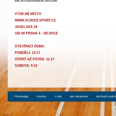
VÝDEJNÍ MÍSTO
WWW.SCHOOLSPORT.CZ
JASELSKÁ 18
160 00 PRAHA 6 - DEJVICE
OTEVÍRACÍ DOBA:
PONDĚLÍ: 14-17
Ú
TERÝ AŽ PÁTEK: 11-17
SOBOTA: 9-12
Homepage
novinky
o nás
jak nakupovat
obchodní podm
P