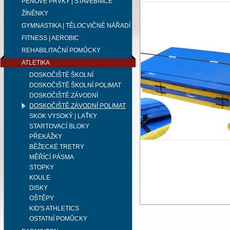
PĚNOVÉ PRVKY | STAVEBNICE
ŽÍNĚNKY
GYMNASTIKA | TĚLOCVIČNÉ NÁŘADÍ
FITNESS | AEROBIC
REHABILITAČNÍ POMŮCKY
ATLETIKA
DOSKOČIŠTĚ ŠKOLNÍ
DOSKOČIŠTĚ ŠKOLNÍ POLIMAT
DOSKOČIŠTĚ ZÁVODNÍ
DOSKOČIŠTĚ ZÁVODNÍ POLIMAT
SKOK VYSOKÝ | LAŤKY
STARTOVACÍ BLOKY
PŘEKÁŽKY
BĚŽECKÉ TRETRY
MĚŘÍCÍ PÁSMA
STOPKY
KOULE
DISKY
OŠTĚPY
KID'S ATHLETICS
OSTATNÍ POMŮCKY