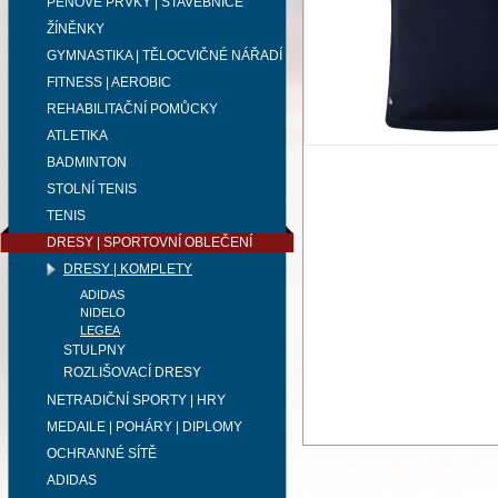
PĚNOVÉ PRVKY | STAVEBNICE
ŽÍNĚNKY
GYMNASTIKA | TĚLOCVIČNÉ NÁŘADÍ
FITNESS | AEROBIC
REHABILITAČNÍ POMŮCKY
ATLETIKA
BADMINTON
STOLNÍ TENIS
TENIS
DRESY | SPORTOVNÍ OBLEČENÍ
DRESY | KOMPLETY
ADIDAS
NIDELO
LEGEA
STULPNY
ROZLIŠOVACÍ DRESY
NETRADIČNÍ SPORTY | HRY
MEDAILE | POHÁRY | DIPLOMY
OCHRANNÉ SÍTĚ
ADIDAS