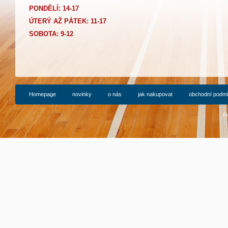
PONDĚLÍ: 14-17
Ú
TERÝ AŽ PÁTEK: 11-17
SOBOTA: 9-12
Homepage
novinky
o nás
jak nakupovat
obchodní podm
P