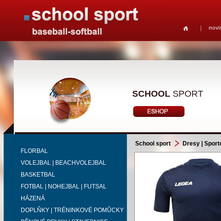
novi
SCHOOL
SPORT
School sport
Dresy | Sport
FLORBAL
VOLEJBAL | BEACHVOLEJBAL
BASKETBAL
FOTBAL | NOHEJBAL | FUTSAL
HÁZENÁ
DOPLŇKY | TRÉNINKOVÉ POMŮCKY