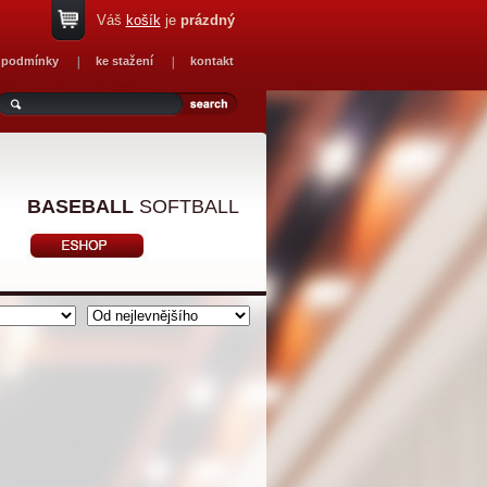
Váš
košík
je
prázdný
 podmínky
ke stažení
kontakt
BASEBALL
SOFTBALL