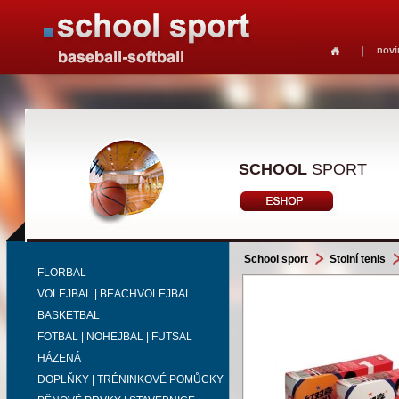
novi
SCHOOL
SPORT
School sport
Stolní tenis
FLORBAL
VOLEJBAL | BEACHVOLEJBAL
BASKETBAL
FOTBAL | NOHEJBAL | FUTSAL
HÁZENÁ
DOPLŇKY | TRÉNINKOVÉ POMŮCKY