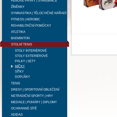
PĚNOVÉ PRVKY | STAVEBNICE
ŽÍNĚNKY
GYMNASTIKA | TĚLOCVIČNÉ NÁŘADÍ
FITNESS | AEROBIC
REHABILITAČNÍ POMŮCKY
ATLETIKA
BADMINTON
STOLNÍ TENIS
STOLY INTERIÉROVÉ
STOLY EXTERIÉROVÉ
PÁLKY | SETY
MÍČKY
SÍŤKY
DOPLŇKY
TENIS
DRESY | SPORTOVNÍ OBLEČENÍ
NETRADIČNÍ SPORTY | HRY
MEDAILE | POHÁRY | DIPLOMY
OCHRANNÉ SÍTĚ
ADIDAS