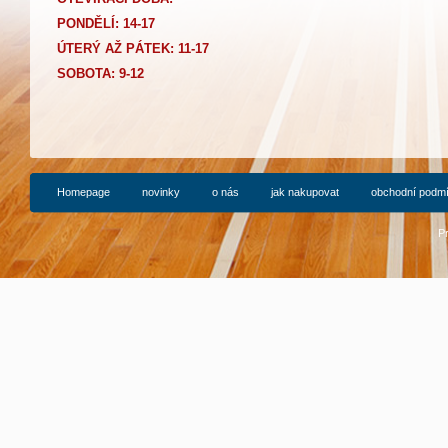
PONDĚLÍ: 14-17
Ú
TERÝ AŽ PÁTEK: 11-17
SOBOTA: 9-12
Homepage
novinky
o nás
jak nakupovat
obchodní podm
P