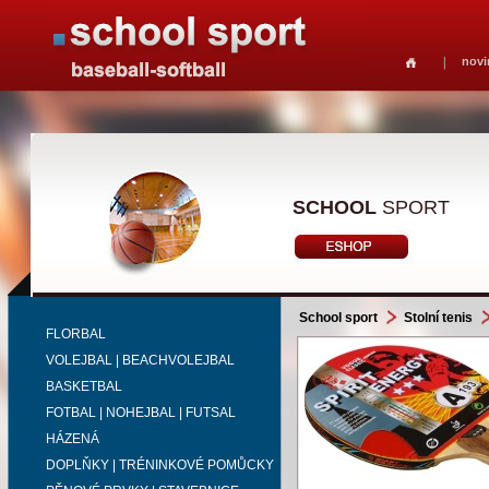
novi
SCHOOL
SPORT
School sport
Stolní tenis
FLORBAL
VOLEJBAL | BEACHVOLEJBAL
BASKETBAL
FOTBAL | NOHEJBAL | FUTSAL
HÁZENÁ
DOPLŇKY | TRÉNINKOVÉ POMŮCKY