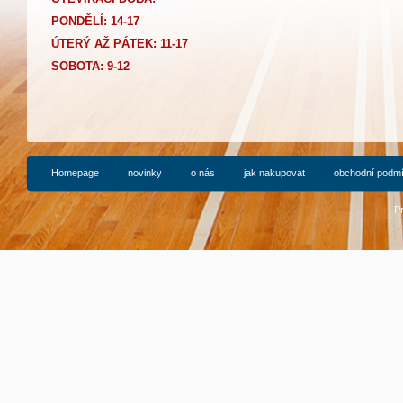
PONDĚLÍ: 14-17
Ú
TERÝ AŽ PÁTEK: 11-17
SOBOTA: 9-12
Homepage
novinky
o nás
jak nakupovat
obchodní podm
P