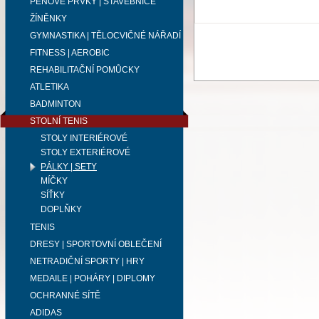
PĚNOVÉ PRVKY | STAVEBNICE
ŽÍNĚNKY
GYMNASTIKA | TĚLOCVIČNÉ NÁŘADÍ
FITNESS | AEROBIC
REHABILITAČNÍ POMŮCKY
ATLETIKA
BADMINTON
STOLNÍ TENIS
STOLY INTERIÉROVÉ
STOLY EXTERIÉROVÉ
PÁLKY | SETY
MÍČKY
SÍŤKY
DOPLŇKY
TENIS
DRESY | SPORTOVNÍ OBLEČENÍ
NETRADIČNÍ SPORTY | HRY
MEDAILE | POHÁRY | DIPLOMY
OCHRANNÉ SÍTĚ
ADIDAS