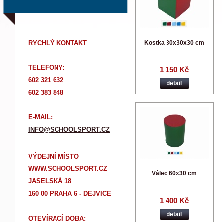
RYCHLÝ KONTAKT
Kostka 30x30x30 cm
TELEFONY:
1 150 Kč
602 321 632
detail
602 383 848
E-MAIL:
INFO@SCHOOLSPORT.CZ
VÝDEJNÍ MÍSTO
WWW.SCHOOLSPORT.CZ
Válec 60x30 cm
JASELSKÁ 18
160 00 PRAHA 6 - DEJVICE
1 400 Kč
detail
OTEVÍRACÍ DOBA: