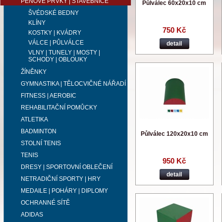
PĚNOVÉ PRVKY | STAVEBNICE
Půlválec 60x20x10 cm
ŠVÉDSKÉ BEDNY
KLÍNY
750 Kč
KOSTKY | KVÁDRY
VÁLCE | PŮLVÁLCE
detail
VLNY | TUNELY | MOSTY |
SCHODY | OBLOUKY
ŽÍNĚNKY
GYMNASTIKA | TĚLOCVIČNÉ NÁŘADÍ
FITNESS | AEROBIC
REHABILITAČNÍ POMŮCKY
ATLETIKA
BADMINTON
Půlválec 120x20x10 cm
STOLNÍ TENIS
TENIS
950 Kč
DRESY | SPORTOVNÍ OBLEČENÍ
detail
NETRADIČNÍ SPORTY | HRY
MEDAILE | POHÁRY | DIPLOMY
OCHRANNÉ SÍTĚ
ADIDAS