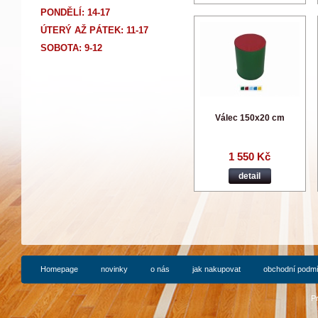
PONDĚLÍ: 14-17
Ú
TERÝ AŽ PÁTEK: 11-17
SOBOTA: 9-12
Válec 150x20 cm
1 550 Kč
detail
Homepage
novinky
o nás
jak nakupovat
obchodní podm
P