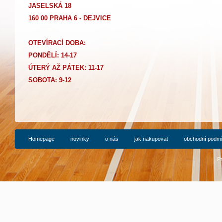
JASELSKÁ 18
160 00 PRAHA 6 - DEJVICE
OTEVÍRACÍ DOBA:
PONDĚLÍ: 14-17
Ú
TERÝ AŽ PÁTEK: 11-17
SOBOTA: 9-12
Homepage
novinky
o nás
jak nakupovat
obchodní podm
P