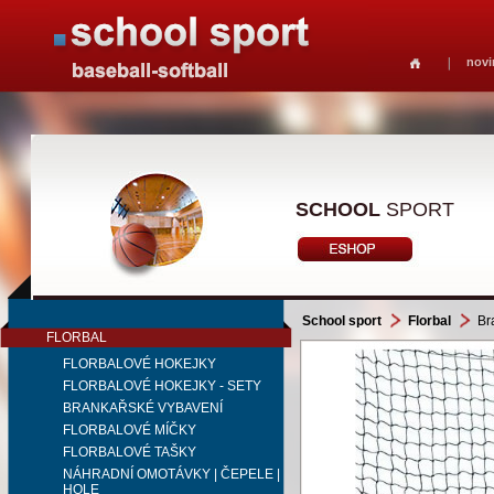
novi
SCHOOL
SPORT
School sport
Florbal
Bra
FLORBAL
FLORBALOVÉ HOKEJKY
FLORBALOVÉ HOKEJKY - SETY
BRANKAŘSKÉ VYBAVENÍ
FLORBALOVÉ MÍČKY
FLORBALOVÉ TAŠKY
NÁHRADNÍ OMOTÁVKY | ČEPELE |
HOLE