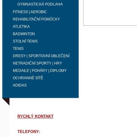
GYMNASTICKÁ PODLAHA
FITNESS | AEROBIC
REHABILITAČNÍ POMŮCKY
ATLETIKA
BADMINTON
STOLNÍ TENIS
TENIS
DRESY | SPORTOVNÍ OBLEČENÍ
NETRADIČNÍ SPORTY | HRY
MEDAILE | POHÁRY | DIPLOMY
OCHRANNÉ SÍTĚ
ADIDAS
RYCHLÝ KONTAKT
TELEFONY: