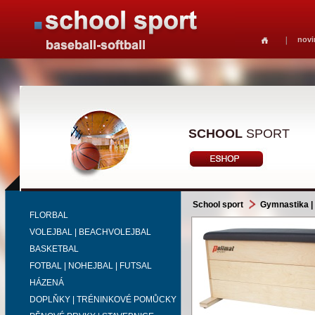
novi
SCHOOL
SPORT
School sport
Gymnastika | 
FLORBAL
VOLEJBAL | BEACHVOLEJBAL
BASKETBAL
FOTBAL | NOHEJBAL | FUTSAL
HÁZENÁ
DOPLŇKY | TRÉNINKOVÉ POMŮCKY