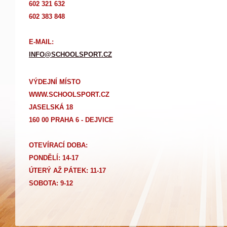
602 321 632
602 383 848
E-MAIL:
INFO@SCHOOLSPORT.CZ
VÝDEJNÍ MÍSTO
WWW.SCHOOLSPORT.CZ
JASELSKÁ 18
160 00 PRAHA 6 - DEJVICE
OTEVÍRACÍ DOBA:
PONDĚLÍ: 14-17
Ú
TERÝ AŽ PÁTEK: 11-17
SOBOTA: 9-12