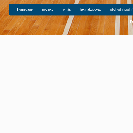
Homepage
novinky
o nás
jak nakupovat
obchodní podm
P