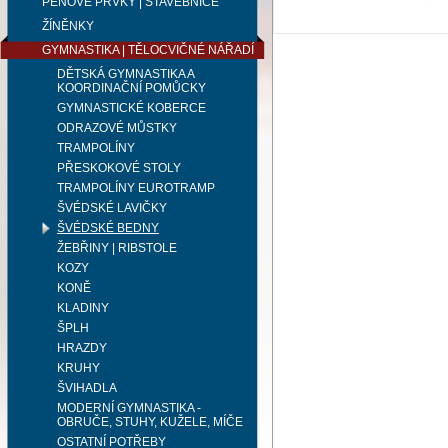
PĚNOVÉ PRVKY | STAVEBNICE
ŽÍNĚNKY
GYMNASTIKA | TĚLOCVIČNÉ NÁŘADÍ
DĚTSKÁ GYMNASTIKA A
KOORDINAČNÍ POMŮCKY
GYMNASTICKÉ KOBERCE
ODRAZOVÉ MŮSTKY
TRAMPOLÍNY
PŘESKOKOVÉ STOLY
TRAMPOLÍNY EUROTRAMP
ŠVÉDSKÉ LAVIČKY
ŠVÉDSKÉ BEDNY
ŽEBŘINY | RIBSTOLE
KOZY
KONĚ
KLADINY
ŠPLH
HRAZDY
KRUHY
ŠVIHADLA
MODERNÍ GYMNASTIKA -
OBRUČE, STUHY, KUŽELE, MÍČE
OSTATNÍ POTŘEBY