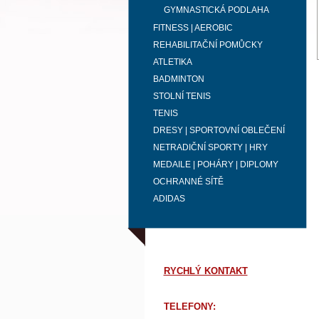
GYMNASTICKÁ PODLAHA
FITNESS | AEROBIC
REHABILITAČNÍ POMŮCKY
ATLETIKA
BADMINTON
STOLNÍ TENIS
TENIS
DRESY | SPORTOVNÍ OBLEČENÍ
NETRADIČNÍ SPORTY | HRY
MEDAILE | POHÁRY | DIPLOMY
OCHRANNÉ SÍTĚ
ADIDAS
RYCHLÝ KONTAKT
TELEFONY: