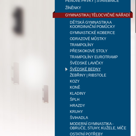
PĚNOVÉ PRVKY | STAVEBNICE
ŽÍNĚNKY
GYMNASTIKA | TĚLOCVIČNÉ NÁŘADÍ
DĚTSKÁ GYMNASTIKA A
KOORDINAČNÍ POMŮCKY
GYMNASTICKÉ KOBERCE
ODRAZOVÉ MŮSTKY
TRAMPOLÍNY
PŘESKOKOVÉ STOLY
TRAMPOLÍNY EUROTRAMP
ŠVÉDSKÉ LAVIČKY
ŠVÉDSKÉ BEDNY
ŽEBŘINY | RIBSTOLE
KOZY
KONĚ
KLADINY
ŠPLH
HRAZDY
KRUHY
ŠVIHADLA
MODERNÍ GYMNASTIKA -
OBRUČE, STUHY, KUŽELE, MÍČE
OSTATNÍ POTŘEBY