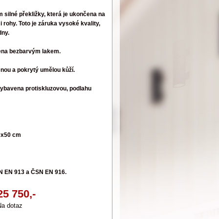
silné překližky, která je ukončena na
rohy. Toto je záruka vysoké kvality,
dny.
ena bezbarvým lakem.
ěnou a pokrytý umělou kůží.
vybavena protiskluzovou, podlahu
m
0x50 cm
SN EN 913 a ČSN EN 916.
25 750,-
a dotaz