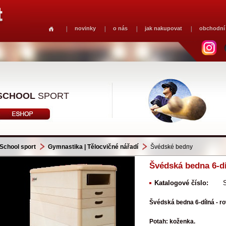
novinky
o nás
jak nakupovat
obchodní
SCHOOL
SPORT
School sport
Gymnastika | Tělocvičné nářadí
Švédské bedny
Švédská bedna 6-dí
Katalogové číslo:
Švédská bedna 6-dílná - ro
Potah: koženka.