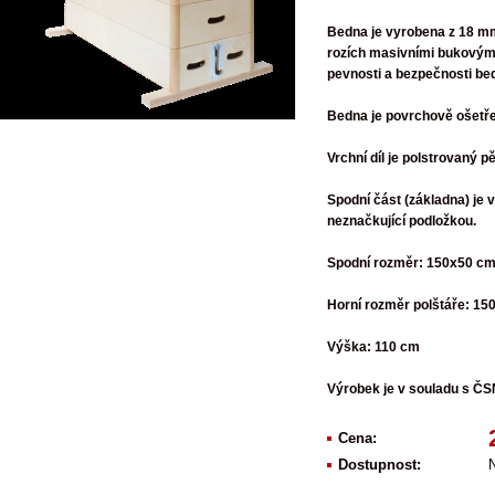
Bedna je vyrobena z 18 mm 
rozích masivními bukovými 
pevnosti a bezpečnosti be
Bedna je povrchově ošetř
Vrchní díl je polstrovaný p
Spodní část (základna) je 
neznačkující podložkou.
Spodní rozměr: 150x50 c
Horní rozměr polštáře: 15
Výška: 110 cm
Výrobek je v souladu s Č
Cena:
Dostupnost:
N