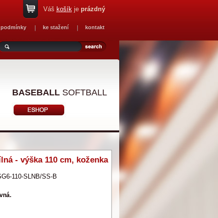
Váš
košík
je
prázdný
 podmínky
ke stažení
kontakt
BASEBALL
SOFTBALL
lná - výška 110 cm, koženka
SG6-110-SLNB/SS-B
vná.