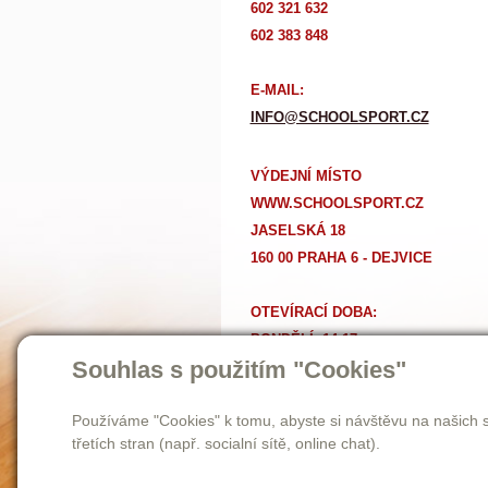
602 321 632
602 383 848
E-MAIL:
INFO@SCHOOLSPORT.CZ
VÝDEJNÍ MÍSTO
WWW.SCHOOLSPORT.CZ
JASELSKÁ 18
160 00 PRAHA 6 - DEJVICE
OTEVÍRACÍ DOBA:
PONDĚLÍ: 14-17
Souhlas s použitím "Cookies"
Ú
TERÝ AŽ PÁTEK: 11-17
SOBOTA: 9-12
Používáme "Cookies" k tomu, abyste si návštěvu na našich s
třetích stran (např. socialní sítě, online chat).