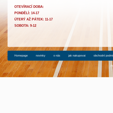
OTEVÍRACÍ DOBA:
PONDĚLÍ: 14-17
Ú
TERÝ AŽ PÁTEK: 11-17
SOBOTA: 9-12
Homepage
novinky
o nás
jak nakupovat
obchodní podm
P