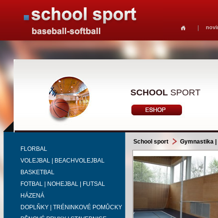
novi
SCHOOL
SPORT
School sport
Gymnastika | 
FLORBAL
VOLEJBAL | BEACHVOLEJBAL
BASKETBAL
FOTBAL | NOHEJBAL | FUTSAL
HÁZENÁ
DOPLŇKY | TRÉNINKOVÉ POMŮCKY