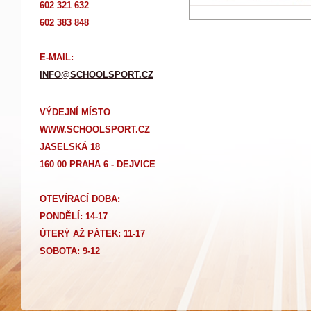
602 321 632
602 383 848
E-MAIL:
INFO@SCHOOLSPORT.CZ
VÝDEJNÍ MÍSTO
WWW.SCHOOLSPORT.CZ
JASELSKÁ 18
160 00 PRAHA 6 - DEJVICE
OTEVÍRACÍ DOBA:
PONDĚLÍ: 14-17
Ú
TERÝ AŽ PÁTEK: 11-17
SOBOTA: 9-12