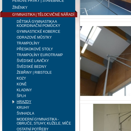
PĚNOVÉ PRVKY | STAVEBNICE
ŽÍNĚNKY
GYMNASTIKA | TĚLOCVIČNÉ NÁŘADÍ
DĚTSKÁ GYMNASTIKA A
KOORDINAČNÍ POMŮCKY
GYMNASTICKÉ KOBERCE
ODRAZOVÉ MŮSTKY
TRAMPOLÍNY
PŘESKOKOVÉ STOLY
TRAMPOLÍNY EUROTRAMP
ŠVÉDSKÉ LAVIČKY
ŠVÉDSKÉ BEDNY
ŽEBŘINY | RIBSTOLE
KOZY
KONĚ
KLADINY
ŠPLH
HRAZDY
KRUHY
ŠVIHADLA
MODERNÍ GYMNASTIKA -
OBRUČE, STUHY, KUŽELE, MÍČE
OSTATNÍ POTŘEBY