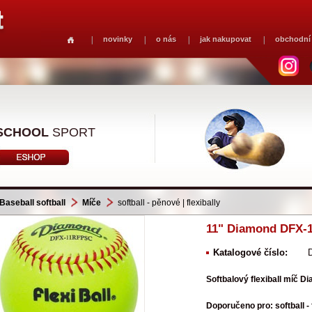
novinky
o nás
jak nakupovat
obchodní
SCHOOL
SPORT
Baseball softball
Míče
softball - pěnové | flexibally
11" Diamond DFX-
Katalogové číslo:
Softbalový flexiball míč 
Doporučeno pro: softball - 