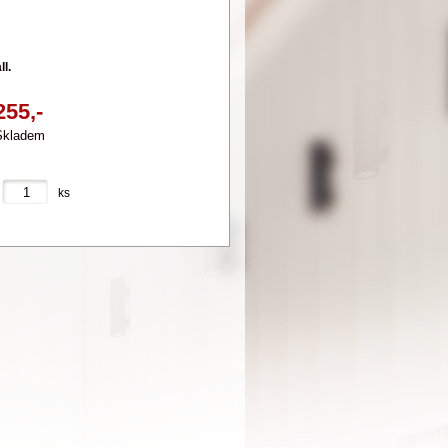
l.
255,-
Skladem
ks