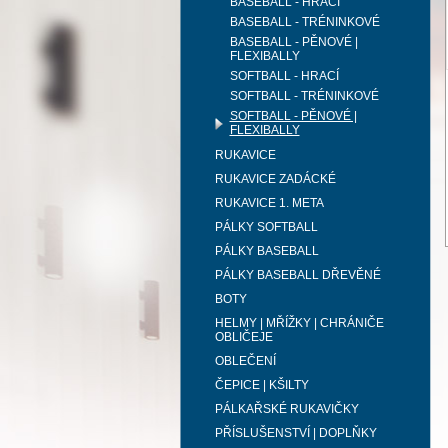
BASEBALL - HRACÍ
BASEBALL - TRÉNINKOVÉ
BASEBALL - PĚNOVÉ |
FLEXIBALLY
SOFTBALL - HRACÍ
SOFTBALL - TRÉNINKOVÉ
SOFTBALL - PĚNOVÉ |
FLEXIBALLY
RUKAVICE
RUKAVICE ZADÁCKÉ
RUKAVICE 1. META
PÁLKY SOFTBALL
PÁLKY BASEBALL
PÁLKY BASEBALL DŘEVĚNÉ
BOTY
HELMY | MŘÍŽKY | CHRÁNIČE
OBLIČEJE
OBLEČENÍ
ČEPICE | KŠILTY
PÁLKAŘSKÉ RUKAVIČKY
PŘÍSLUŠENSTVÍ | DOPLŇKY