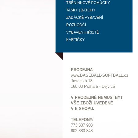
TRÉNINKOVÉ POMŮCKY
TAŠKY | BATOHY
ZADÁCKÉ VYBAVENÍ
ROZHODČÍ
VYBAVENÍ HŘIŠTĚ
KARTIČKY
PRODEJNA
www.BASEBALL-SOFTBALL.cz
Jaselská 18
160 00 Praha 6 - Dejvice
V PRODEJNĚ NEMUSÍ BÝT
VŠE ZBOŽÍ UVEDENÉ
V E-SHOPU.
TELEFONY:
773 337 903
602 383 848