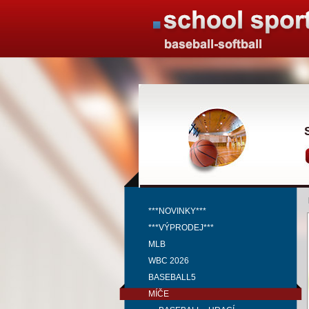
***NOVINKY***
***VÝPRODEJ***
MLB
WBC 2026
BASEBALL5
MÍČE