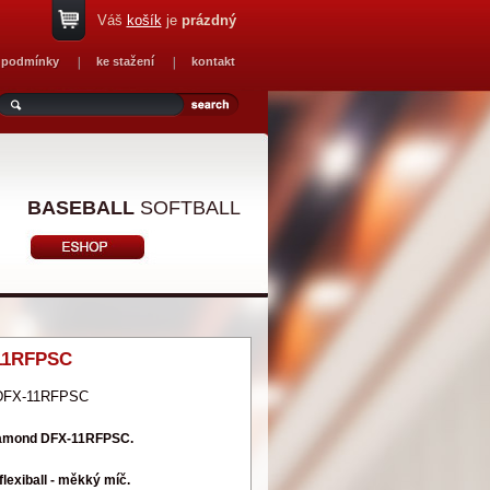
Váš
košík
je
prázdný
 podmínky
ke stažení
kontakt
BASEBALL
SOFTBALL
11RFPSC
DFX-11RFPSC
Diamond DFX-11RFPSC.
flexiball - měkký míč.