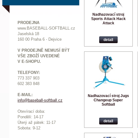
Nadhazovací stroj
Sports Attack Hack
PRODEJNA
Attack
www.BASEBALL-SOFTBALL.cz
Jaselská 18
160 00 Praha 6 - Dejvice
detail
V PRODEJNĚ NEMUSÍ BÝT
VŠE ZBOŽÍ UVEDENÉ
V E-SHOPU.
TELEFONY:
773 337 903
602 383 848
E-MAIL:
Nadhazovací stroj Jugs
Changeup Super
info@baseball-softball.cz
:
Softball
Otevírací doba:
Pondělí: 14-17
detail
Ú
terý až pátek: 11-17
Sobota: 9-12