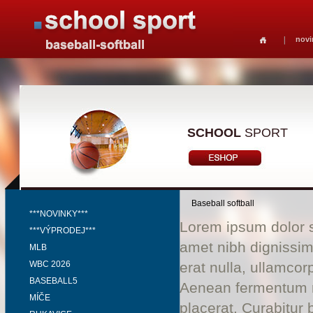
novi
SCHOOL
SPORT
Baseball softball
***NOVINKY***
Lorem ipsum dolor si
***VÝPRODEJ***
amet nibh dignissim
MLB
WBC 2026
erat nulla, ullamco
BASEBALL5
Aenean fermentum ri
MÍČE
placerat. Curabitur