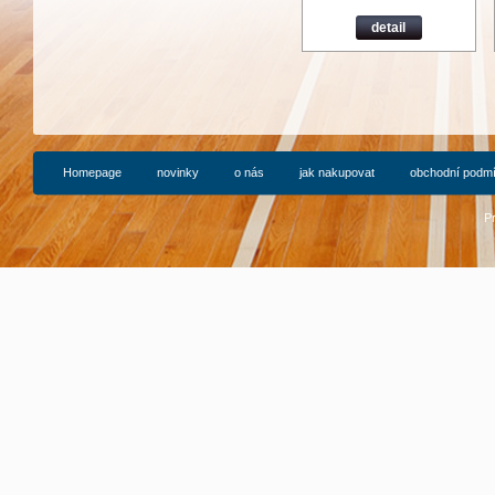
detail
Homepage
novinky
o nás
jak nakupovat
obchodní podm
P