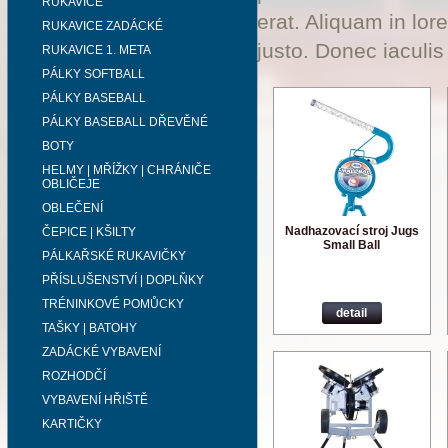
RUKAVICE
erat. Aliquam in lor
RUKAVICE ZADÁCKÉ
justo. Donec iaculis
RUKAVICE 1. META
PÁLKY SOFTBALL
PÁLKY BASEBALL
PÁLKY BASEBALL DŘEVĚNÉ
BOTY
HELMY | MŘÍŽKY | CHRÁNIČE
OBLIČEJE
OBLEČENÍ
Nadhazovací stroj Jugs
ČEPICE | KŠILTY
Small Ball
PÁLKAŘSKÉ RUKAVIČKY
PŘÍSLUŠENSTVÍ | DOPLŇKY
TRÉNINKOVÉ POMŮCKY
detail
TAŠKY | BATOHY
ZADÁCKÉ VYBAVENÍ
ROZHODČÍ
VYBAVENÍ HŘIŠTĚ
KARTIČKY