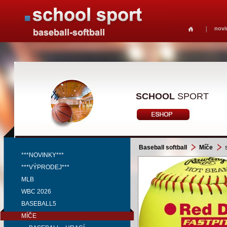
novi
SCHOOL
SPORT
Baseball softball
Míče
s
***NOVINKY***
***VÝPRODEJ***
MLB
WBC 2026
BASEBALL5
MÍČE