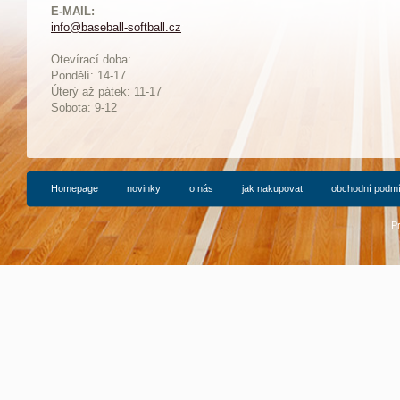
E-MAIL:
info@baseball-softball.cz
:
Otevírací doba:
Pondělí: 14-17
Ú
terý až pátek: 11-17
Sobota: 9-12
Homepage
novinky
o nás
jak nakupovat
obchodní podm
P