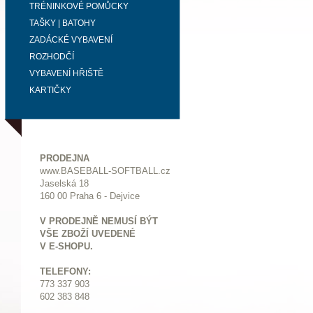
TRÉNINKOVÉ POMŮCKY
TAŠKY | BATOHY
ZADÁCKÉ VYBAVENÍ
ROZHODČÍ
VYBAVENÍ HŘIŠTĚ
KARTIČKY
PRODEJNA
www.BASEBALL-SOFTBALL.cz
Jaselská 18
160 00 Praha 6 - Dejvice
V PRODEJNĚ NEMUSÍ BÝT
VŠE ZBOŽÍ UVEDENÉ
V E-SHOPU.
TELEFONY:
773 337 903
602 383 848