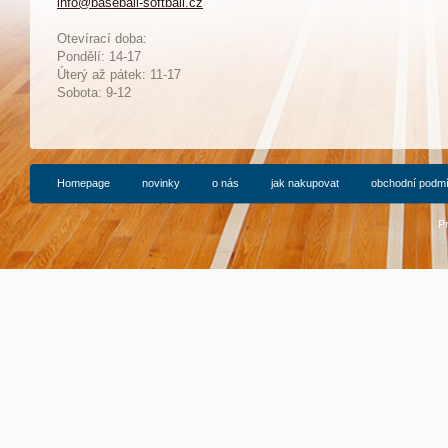
info@baseball-softball.cz
:
Otevírací doba:
Pondělí: 14-17
Ú
terý až pátek: 11-17
Sobota: 9-12
Homepage
novinky
o nás
jak nakupovat
obchodní podm
P