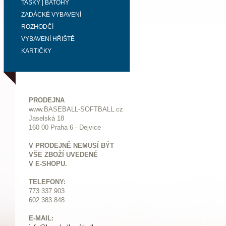
TAŠKY | BATOHY
ZADÁCKÉ VYBAVENÍ
ROZHODČÍ
VYBAVENÍ HŘIŠTĚ
KARTIČKY
PRODEJNA
www.BASEBALL-SOFTBALL.cz
Jaselská 18
160 00 Praha 6 - Dejvice
V PRODEJNĚ NEMUSÍ BÝT
VŠE ZBOŽÍ UVEDENÉ
V E-SHOPU.
TELEFONY:
773 337 903
602 383 848
E-MAIL: