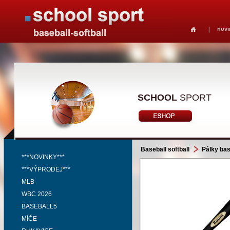
novi
SCHOOL
SPORT
Baseball softball
Pálky bas
***NOVINKY***
***VÝPRODEJ***
MLB
WBC 2026
BASEBALL5
MÍČE