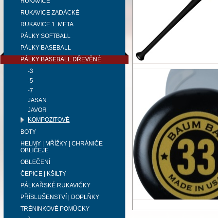
RUKAVICE
RUKAVICE ZADÁCKÉ
RUKAVICE 1. META
PÁLKY SOFTBALL
PÁLKY BASEBALL
PÁLKY BASEBALL DŘEVĚNÉ
-3
-5
-7
JASAN
JAVOR
KOMPOZITOVÉ
BOTY
HELMY | MŘÍŽKY | CHRÁNIČE
OBLIČEJE
OBLEČENÍ
ČEPICE | KŠILTY
PÁLKAŘSKÉ RUKAVIČKY
PŘÍSLUŠENSTVÍ | DOPLŇKY
TRÉNINKOVÉ POMŮCKY