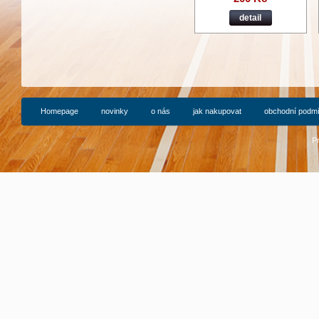
detail
Homepage
novinky
o nás
jak nakupovat
obchodní podm
P