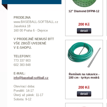
12" Diamond DFPM-12
PRODEJNA
www.BASEBALL-SOFTBALL.cz
200 Kč
Jaselská 18
160 00 Praha 6 - Dejvice
detail
V PRODEJNĚ NEMUSÍ BÝT
VŠE ZBOŽÍ UVEDENÉ
V E-SHOPU.
TELEFONY:
773 337 903
602 383 848
E-MAIL:
Řemínek na rukavice -
180 cm - tyrkys modrá
info@baseball-softball.cz
:
Otevírací doba:
200 Kč
Pondělí: 14-17
detail
Ú
terý až pátek: 11-17
Sobota: 9-12