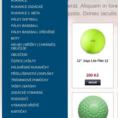
RUKAVICE
erat. Aliquam in lor
RUKAVICE ZADÁCKÉ
justo. Donec iaculis
RUKAVICE 1. META
PÁLKY SOFTBALL
PÁLKY BASEBALL
PÁLKY BASEBALL DŘEVĚNÉ
BOTY
HELMY | MŘÍŽKY | CHRÁNIČE
OBLIČEJE
OBLEČENÍ
12" Jugs Lite Flite 12
ČEPICE | KŠILTY
PÁLKAŘSKÉ RUKAVIČKY
PŘÍSLUŠENSTVÍ | DOPLŇKY
200 Kč
TRÉNINKOVÉ POMŮCKY
detail
TAŠKY | BATOHY
ZADÁCKÉ VYBAVENÍ
ROZHODČÍ
VYBAVENÍ HŘIŠTĚ
KARTIČKY