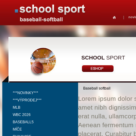
novi
SCHOOL
SPORT
Baseball softball
***NOVINKY***
Lorem ipsum dolor si
***VÝPRODEJ***
amet nibh dignissim
MLB
WBC 2026
erat nulla, ullamco
BASEBALL5
Aenean fermentum ri
MÍČE
placerat. Curabitur