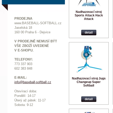
Nadhazovací stroj
Sports Attack Hack
PRODEJNA
Attack
www.BASEBALL-SOFTBALL.cz
Jaselská 18
160 00 Praha 6 - Dejvice
detail
V PRODEJNĚ NEMUSÍ BÝT
VŠE ZBOŽÍ UVEDENÉ
V E-SHOPU.
TELEFONY:
773 337 903
602 383 848
E-MAIL:
Nadhazovací stroj Jugs
Changeup Super
info@baseball-softball.cz
:
Softball
Otevírací doba:
Pondělí: 14-17
detail
Ú
terý až pátek: 11-17
Sobota: 9-12