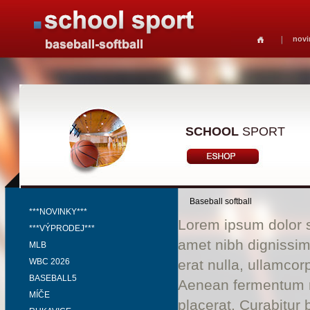
novi
SCHOOL
SPORT
Baseball softball
***NOVINKY***
Lorem ipsum dolor si
***VÝPRODEJ***
amet nibh dignissim
MLB
WBC 2026
erat nulla, ullamco
BASEBALL5
Aenean fermentum ri
MÍČE
placerat. Curabitur