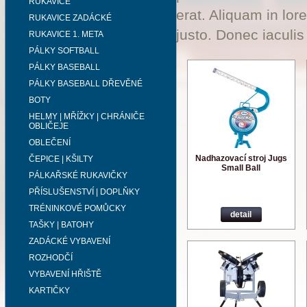
RUKAVICE
erat. Aliquam in lor
RUKAVICE ZADÁCKÉ
justo. Donec iaculis
RUKAVICE 1. META
PÁLKY SOFTBALL
PÁLKY BASEBALL
PÁLKY BASEBALL DŘEVĚNÉ
BOTY
HELMY | MŘÍŽKY | CHRÁNIČE
OBLIČEJE
OBLEČENÍ
Nadhazovací stroj Jugs
ČEPICE | KŠILTY
Small Ball
PÁLKAŘSKÉ RUKAVIČKY
PŘÍSLUŠENSTVÍ | DOPLŇKY
TRÉNINKOVÉ POMŮCKY
detail
TAŠKY | BATOHY
ZADÁCKÉ VYBAVENÍ
ROZHODČÍ
VYBAVENÍ HŘIŠTĚ
KARTIČKY