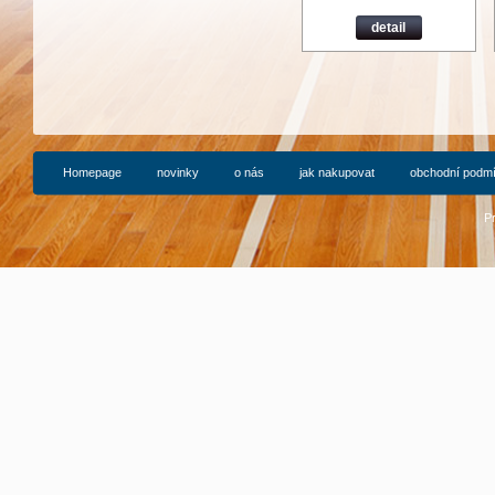
detail
Homepage
novinky
o nás
jak nakupovat
obchodní podm
P