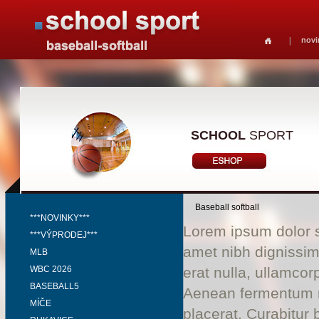
novi
SCHOOL
SPORT
Baseball softball
***NOVINKY***
Lorem ipsum dolor si
***VÝPRODEJ***
amet nibh dignissim
MLB
WBC 2026
erat nulla, ullamco
BASEBALL5
Aenean fermentum ri
MÍČE
placerat. Curabitur