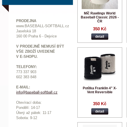
Míč Rawlings World
Baseball Classic 2026 -
PRODEJNA
ČR
www.BASEBALL-SOFTBALL.cz
350 Kč
Jaselská 18
160 00 Praha 6 - Dejvice
detail
V PRODEJNĚ NEMUSÍ BÝT
VŠE ZBOŽÍ UVEDENÉ
V E-SHOPU.
TELEFONY:
773 337 903
602 383 848
E-MAIL:
Potítka Franklin 4" X-
Vent Reversible
info@baseball-softball.cz
:
Otevírací doba:
350 Kč
Pondělí: 14-17
detail
Ú
terý až pátek: 11-17
Sobota: 9-12