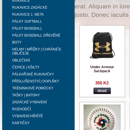
RUKAVICE
erat. Aliquam in lor
RUKAVICE ZADÁCKÉ
justo. Donec iaculis
RUKAVICE 1. META
PÁLKY SOFTBALL
PÁLKY BASEBALL
PÁLKY BASEBALL DŘEVĚNÉ
BOTY
HELMY | MŘÍŽKY | CHRÁNIČE
OBLIČEJE
OBLEČENÍ
Under Armour
ČEPICE | KŠILTY
Sackpack
PÁLKAŘSKÉ RUKAVIČKY
PŘÍSLUŠENSTVÍ | DOPLŇKY
350 Kč
TRÉNINKOVÉ POMŮCKY
detail
TAŠKY | BATOHY
ZADÁCKÉ VYBAVENÍ
ROZHODČÍ
VYBAVENÍ HŘIŠTĚ
KARTIČKY