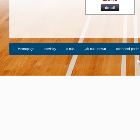
detail
Homepage
novinky
o nás
jak nakupovat
obchodní podm
P