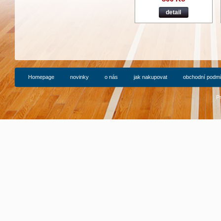
detail
Homepage
novinky
o nás
jak nakupovat
obchodní podm
P