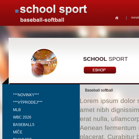
novi
SCHOOL
SPORT
Baseball softball
***NOVINKY***
Lorem ipsum dolor si
***VÝPRODEJ***
amet nibh dignissim
MLB
WBC 2026
erat nulla, ullamco
BASEBALL5
Aenean fermentum ri
MÍČE
placerat. Curabitur