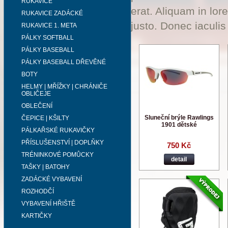
RUKAVICE
erat. Aliquam in lor
RUKAVICE ZADÁCKÉ
justo. Donec iaculis
RUKAVICE 1. META
PÁLKY SOFTBALL
PÁLKY BASEBALL
PÁLKY BASEBALL DŘEVĚNÉ
BOTY
HELMY | MŘÍŽKY | CHRÁNIČE
OBLIČEJE
OBLEČENÍ
Sluneční brýle Rawlings
ČEPICE | KŠILTY
1901 dětské
PÁLKAŘSKÉ RUKAVIČKY
PŘÍSLUŠENSTVÍ | DOPLŇKY
750 Kč
TRÉNINKOVÉ POMŮCKY
detail
TAŠKY | BATOHY
ZADÁCKÉ VYBAVENÍ
ROZHODČÍ
VYBAVENÍ HŘIŠTĚ
KARTIČKY