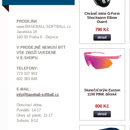
Chránič lokte G-Form
Shockwave Elbow
PRODEJNA
Guard
www.BASEBALL-SOFTBALL.cz
790 Kč
Jaselská 18
160 00 Praha 6 - Dejvice
detail
V PRODEJNĚ NEMUSÍ BÝT
VŠE ZBOŽÍ UVEDENÉ
V E-SHOPU.
TELEFONY:
773 337 903
602 383 848
E-MAIL:
Sluneční brýle Easton
1190 PINK dětské
info@baseball-softball.cz
:
Otevírací doba:
800 Kč
Pondělí: 14-17
detail
Ú
terý až pátek: 11-17
Sobota: 9-12