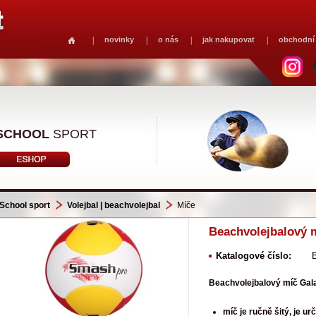
novinky
o nás
jak nakupovat
obchodní
SCHOOL
SPORT
School sport
Volejbal | beachvolejbal
Míče
Beachvolejbalový 
Katalogové číslo:
Beachvolejbalový míč Gal
míč je ručně šitý, je ur