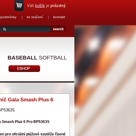
Váš
košík
je
prázdný
 podmínky
ke stažení
kontakt
BASEBALL
SOFTBALL
míč Gala Smash Plus 6
BP5363S
a Smash Plus 6 Pro BP5363S
čen pro oficiální plážové soutěže řízené