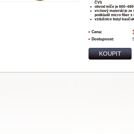
ČVS
obvod míče je 660–68
vrchový materiál je ze
podkladě micro fiber 
vzdušnice butyl kauču
Cena:
Dostupnost:
KOUPIT