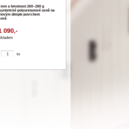
0 mm a hmotnost 260–280 g
 syntetické polyuretanové usně na
s novým dimple povrchem
ková
1 090,-
Skladem
ks