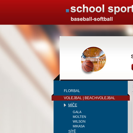
FLORBAL
VOLEJBAL | BEACHVOLEJBAL
MÍČE
GALA
MOLTEN
WILSON
MIKASA
SÍTĚ