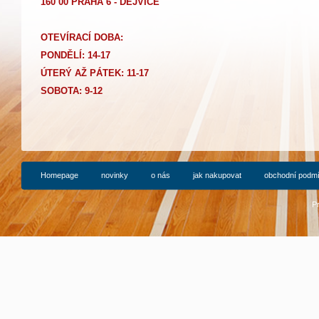
160 00 PRAHA 6 - DEJVICE
OTEVÍRACÍ DOBA:
PONDĚLÍ: 14-17
Ú
TERÝ AŽ PÁTEK: 11-17
SOBOTA: 9-12
Homepage
novinky
o nás
jak nakupovat
obchodní podm
P