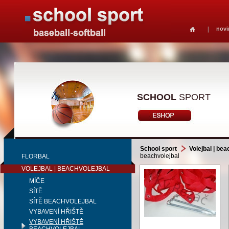
novi
SCHOOL
SPORT
School sport
Volejbal | bea
beachvolejbal
FLORBAL
VOLEJBAL | BEACHVOLEJBAL
MÍČE
SÍTĚ
SÍTĚ BEACHVOLEJBAL
VYBAVENÍ HŘIŠTĚ
VYBAVENÍ HŘIŠTĚ