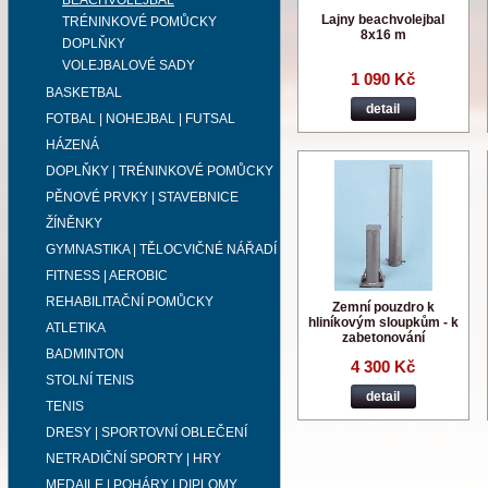
BEACHVOLEJBAL
Lajny beachvolejbal
TRÉNINKOVÉ POMŮCKY
8x16 m
DOPLŇKY
VOLEJBALOVÉ SADY
1 090 Kč
BASKETBAL
detail
FOTBAL | NOHEJBAL | FUTSAL
HÁZENÁ
DOPLŇKY | TRÉNINKOVÉ POMŮCKY
PĚNOVÉ PRVKY | STAVEBNICE
ŽÍNĚNKY
GYMNASTIKA | TĚLOCVIČNÉ NÁŘADÍ
FITNESS | AEROBIC
REHABILITAČNÍ POMŮCKY
Zemní pouzdro k
hliníkovým sloupkům - k
ATLETIKA
zabetonování
BADMINTON
4 300 Kč
STOLNÍ TENIS
detail
TENIS
DRESY | SPORTOVNÍ OBLEČENÍ
NETRADIČNÍ SPORTY | HRY
MEDAILE | POHÁRY | DIPLOMY