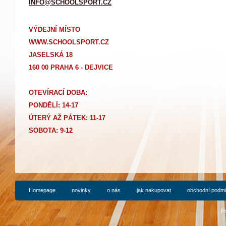
INFO@SCHOOLSPORT.CZ
VÝDEJNÍ MÍSTO
WWW.SCHOOLSPORT.CZ
JASELSKÁ 18
160 00 PRAHA 6 - DEJVICE
OTEVÍRACÍ DOBA:
PONDĚLÍ: 14-17
Ú
TERÝ AŽ PÁTEK: 11-17
SOBOTA: 9-12
Homepage
novinky
o nás
jak nakupovat
obchodní podm
P