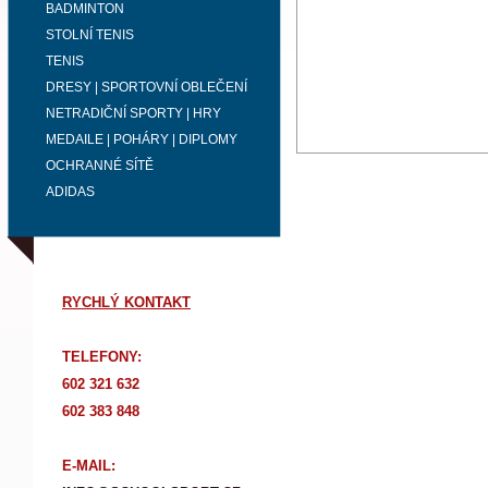
BADMINTON
STOLNÍ TENIS
TENIS
DRESY | SPORTOVNÍ OBLEČENÍ
NETRADIČNÍ SPORTY | HRY
MEDAILE | POHÁRY | DIPLOMY
OCHRANNÉ SÍTĚ
ADIDAS
RYCHLÝ KONTAKT
TELEFONY:
602 321 632
602 383 848
E-MAIL: