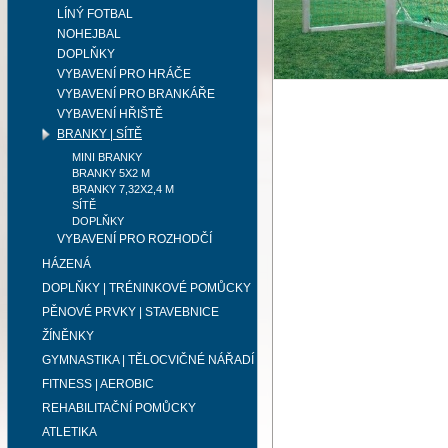
LÍNÝ FOTBAL
NOHEJBAL
DOPLŇKY
VYBAVENÍ PRO HRÁČE
VYBAVENÍ PRO BRANKÁŘE
VYBAVENÍ HŘIŠTĚ
BRANKY | SÍTĚ
MINI BRANKY
BRANKY 5X2 M
BRANKY 7,32X2,4 M
SÍTĚ
DOPLŇKY
VYBAVENÍ PRO ROZHODČÍ
HÁZENÁ
DOPLŇKY | TRÉNINKOVÉ POMŮCKY
PĚNOVÉ PRVKY | STAVEBNICE
ŽÍNĚNKY
GYMNASTIKA | TĚLOCVIČNÉ NÁŘADÍ
FITNESS | AEROBIC
REHABILITAČNÍ POMŮCKY
ATLETIKA