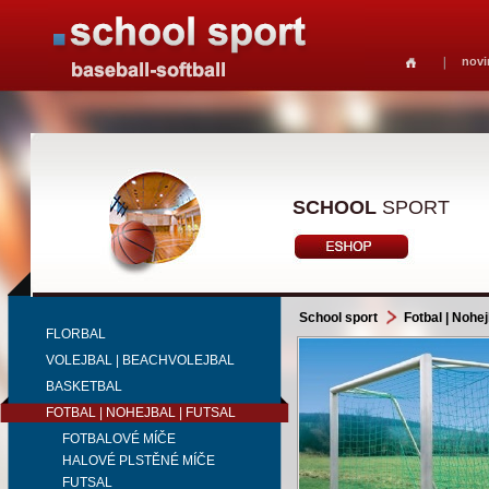
novi
SCHOOL
SPORT
School sport
Fotbal | Nohej
FLORBAL
VOLEJBAL | BEACHVOLEJBAL
BASKETBAL
FOTBAL | NOHEJBAL | FUTSAL
FOTBALOVÉ MÍČE
HALOVÉ PLSTĚNÉ MÍČE
FUTSAL