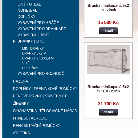
LÍNÝ FOTBAL
Branka minikopaná 5x2
m - zinek
NOHEJBAL
DOPLŇKY
15 500 Kč
VYBAVENÍ PRO HRÁČE
VYBAVENÍ PRO BRANKÁŘE
detail
VYBAVENÍ HŘIŠTĚ
BRANKY | SÍTĚ
MINI BRANKY
BRANKY 5X2 M
BRANKY 7,32X2,4 M
SÍTĚ
DOPLŇKY
VYBAVENÍ PRO ROZHODČÍ
HÁZENÁ
Branka minikopaná 5x2
DOPLŇKY | TRÉNINKOVÉ POMŮCKY
m TÜV - hliník
PĚNOVÉ PRVKY | STAVEBNICE
31 700 Kč
ŽÍNĚNKY
GYMNASTIKA | TĚLOCVIČNÉ NÁŘADÍ
detail
FITNESS | AEROBIC
REHABILITAČNÍ POMŮCKY
ATLETIKA