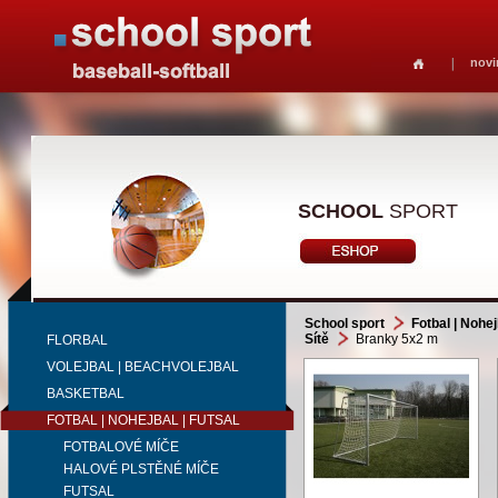
novi
SCHOOL
SPORT
School sport
Fotbal | Nohej
Sítě
Branky 5x2 m
FLORBAL
VOLEJBAL | BEACHVOLEJBAL
BASKETBAL
FOTBAL | NOHEJBAL | FUTSAL
FOTBALOVÉ MÍČE
HALOVÉ PLSTĚNÉ MÍČE
FUTSAL