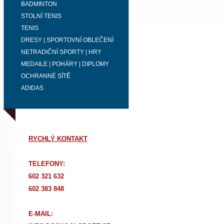
BADMINTON
STOLNÍ TENIS
TENIS
DRESY | SPORTOVNÍ OBLEČENÍ
NETRADIČNÍ SPORTY | HRY
MEDAILE | POHÁRY | DIPLOMY
OCHRANNÉ SÍTĚ
ADIDAS
RYCHLÝ KONTAKT
TELEFONY:
602 321 632
602 383 848
E-MAIL: