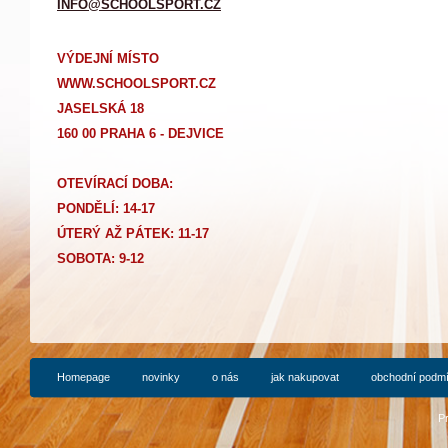
INFO@SCHOOLSPORT.CZ
VÝDEJNÍ MÍSTO
WWW.SCHOOLSPORT.CZ
JASELSKÁ 18
160 00 PRAHA 6 - DEJVICE
OTEVÍRACÍ DOBA:
PONDĚLÍ: 14-17
Ú
TERÝ AŽ PÁTEK: 11-17
SOBOTA: 9-12
Homepage
novinky
o nás
jak nakupovat
obchodní podm
P