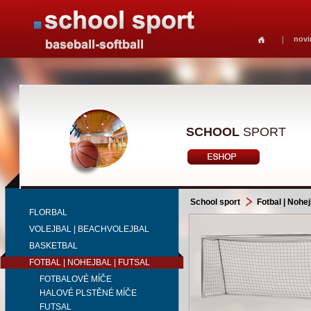
novi
SCHOOL
SPORT
School sport
Fotbal | Nohej
FLORBAL
VOLEJBAL | BEACHVOLEJBAL
BASKETBAL
FOTBAL | NOHEJBAL | FUTSAL
FOTBALOVÉ MÍČE
HALOVÉ PLSTĚNÉ MÍČE
FUTSAL