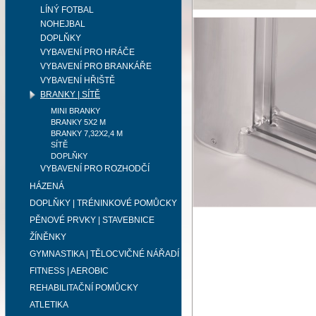
LÍNÝ FOTBAL
NOHEJBAL
DOPLŇKY
VYBAVENÍ PRO HRÁČE
VYBAVENÍ PRO BRANKÁŘE
VYBAVENÍ HŘIŠTĚ
BRANKY | SÍTĚ
MINI BRANKY
BRANKY 5X2 M
BRANKY 7,32X2,4 M
SÍTĚ
DOPLŇKY
VYBAVENÍ PRO ROZHODČÍ
HÁZENÁ
DOPLŇKY | TRÉNINKOVÉ POMŮCKY
PĚNOVÉ PRVKY | STAVEBNICE
ŽÍNĚNKY
GYMNASTIKA | TĚLOCVIČNÉ NÁŘADÍ
FITNESS | AEROBIC
REHABILITAČNÍ POMŮCKY
ATLETIKA