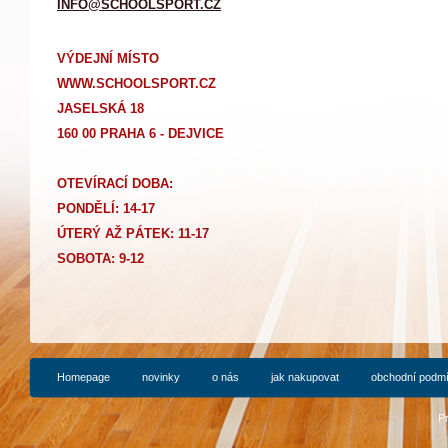
INFO@SCHOOLSPORT.CZ
VÝDEJNÍ MÍSTO
WWW.SCHOOLSPORT.CZ
JASELSKÁ 18
160 00 PRAHA 6 - DEJVICE
OTEVÍRACÍ DOBA:
PONDĚLÍ: 14-17
Ú
TERÝ AŽ PÁTEK: 11-17
SOBOTA: 9-12
Homepage
novinky
o nás
jak nakupovat
obchodní podm
P