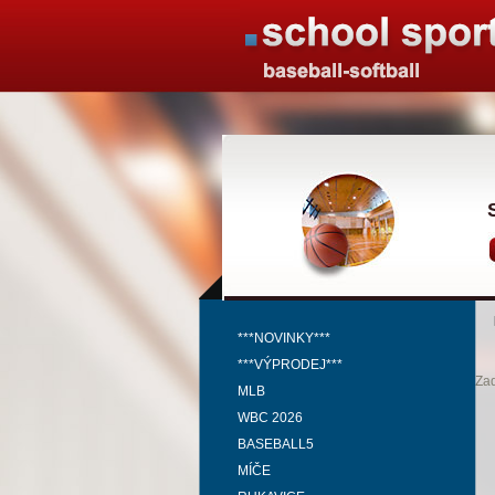
***NOVINKY***
***VÝPRODEJ***
Zad
MLB
WBC 2026
BASEBALL5
MÍČE