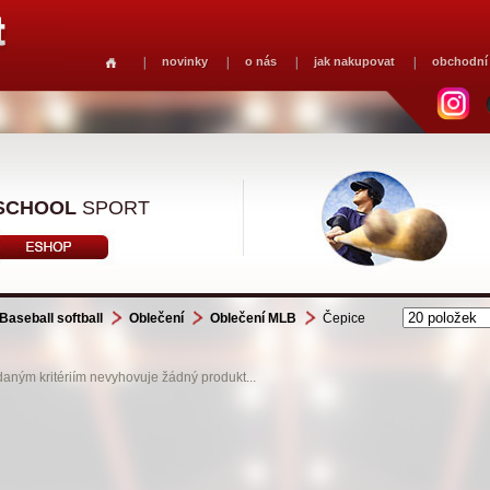
novinky
o nás
jak nakupovat
obchodní
SCHOOL
SPORT
Baseball softball
Oblečení
Oblečení MLB
Čepice
aným kritériím nevyhovuje žádný produkt...