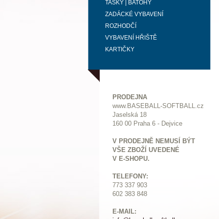
TAŠKY | BATOHY
ZADÁCKÉ VYBAVENÍ
ROZHODČÍ
VYBAVENÍ HŘIŠTĚ
KARTIČKY
PRODEJNA
www.BASEBALL-SOFTBALL.cz
Jaselská 18
160 00 Praha 6 - Dejvice
V PRODEJNĚ NEMUSÍ BÝT
VŠE ZBOŽÍ UVEDENÉ
V E-SHOPU.
TELEFONY:
773 337 903
602 383 848
E-MAIL: