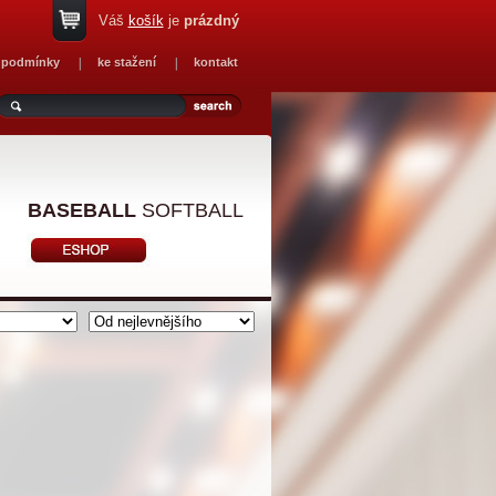
Váš
košík
je
prázdný
 podmínky
ke stažení
kontakt
BASEBALL
SOFTBALL