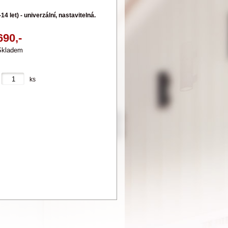
14 let) - univerzální, nastavitelná.
690,-
Skladem
ks