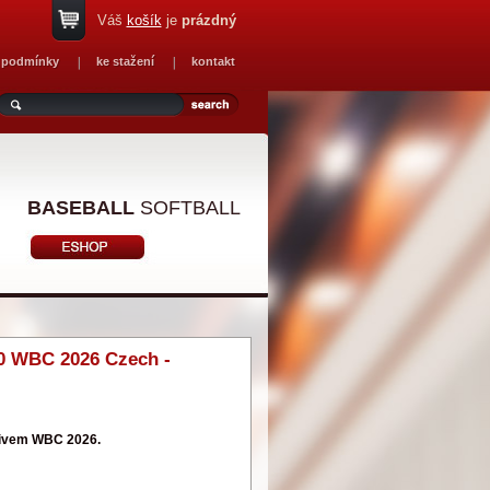
Váš
košík
je
prázdný
 podmínky
ke stažení
kontakt
BASEBALL
SOFTBALL
0 WBC 2026 Czech -
tivem WBC 2026.