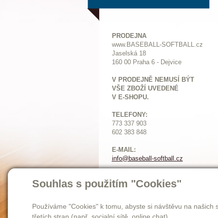
PRODEJNA
www.BASEBALL-SOFTBALL.cz
Jaselská 18
160 00 Praha 6 - Dejvice
V PRODEJNĚ NEMUSÍ BÝT
VŠE ZBOŽÍ UVEDENÉ
V E-SHOPU.
TELEFONY:
773 337 903
602 383 848
E-MAIL:
info@baseball-softball.cz
:
Otevírací doba:
Souhlas s použitím "Cookies"
Pondělí: 14-17
Ú
terý až pátek: 11-17
Sobota: 9-12
Používáme "Cookies" k tomu, abyste si návštěvu na našich s
třetích stran (např. socialní sítě, online chat).