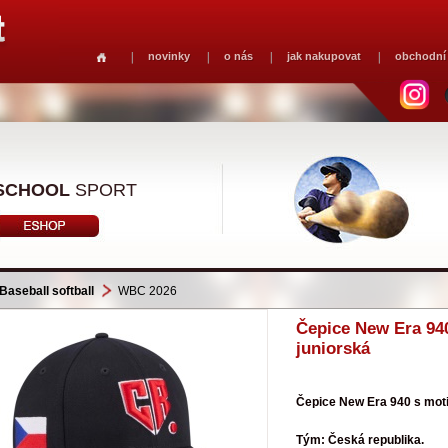
novinky
o nás
jak nakupovat
obchodní
SCHOOL
SPORT
Baseball softball
WBC 2026
Čepice New Era 94
juniorská
Čepice New Era 940 s mo
Tým: Česká republika.