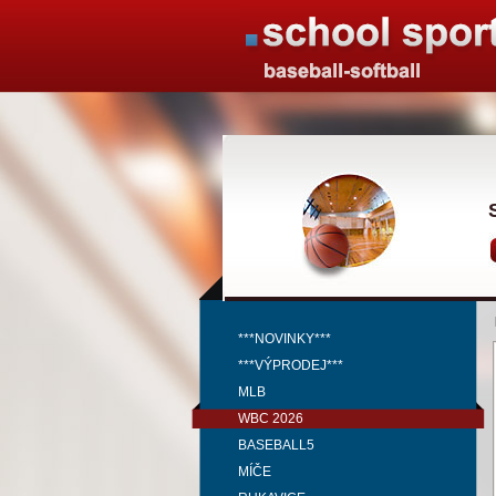
***NOVINKY***
***VÝPRODEJ***
MLB
WBC 2026
BASEBALL5
MÍČE